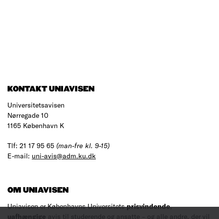
KONTAKT UNIAVISEN
Universitetsavisen
Nørregade 10
1165 København K
Tlf: 21 17 95 65
(man-fre kl. 9-15)
E-mail:
uni-avis@adm.ku.dk
OM UNIAVISEN
Uniavisen er Københavns Universitets
prisvindende
,
uafhængige
avis til studerende og ansatte – og alle andre, der vil