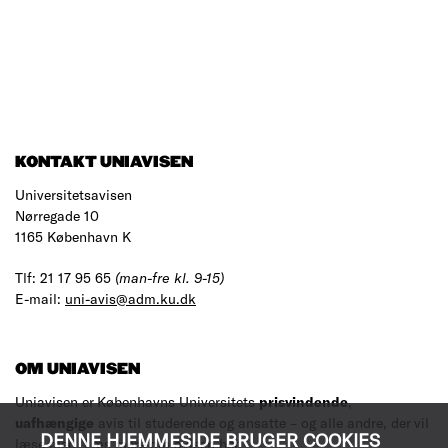
KONTAKT UNIAVISEN
Universitetsavisen
Nørregade 10
1165 København K
Tlf: 21 17 95 65
(man-fre kl. 9-15)
E-mail:
uni-avis@adm.ku.dk
OM UNIAVISEN
Uniavisen er Københavns Universitets
prisvindende
,
uafhængige
avis til studerende og ansatte – og alle andre, der vil
DENNE HJEMMESIDE BRUGER COOKIES
læse med.
Læs mere om avisen her
.