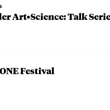
G
er Art•Science: Talk Seri
ONE Festival