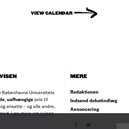
VIEW CALENDAR
VISEN
MERE
Redaktionen
r Københavns Universitets
de
,
uafhængige
avis til
Indsend debatindlæg
og ansatte – og alle andre,
Annoncering
e med.
Læs mere om avisen