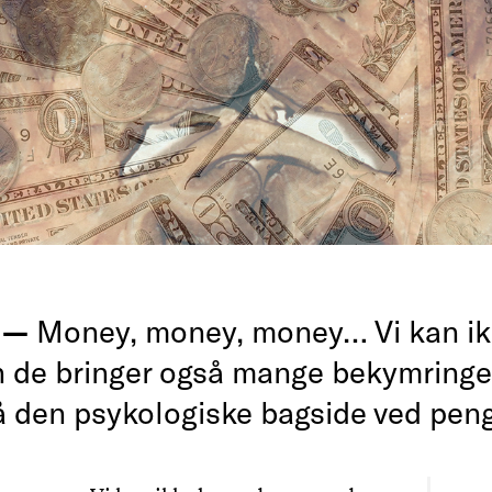
g —
Money, money, money… Vi kan ik
 de bringer også mange bekymringer
å den psykologiske bagside ved pen