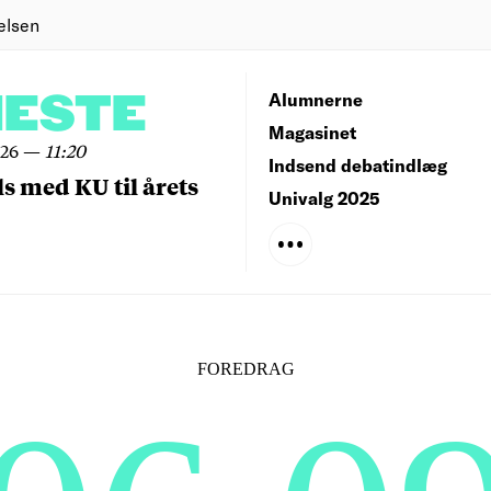
elsen
NESTE
Alumnerne
Magasinet
026
—
11:20
Indsend debatindlæg
ls med KU til årets
Univalg 2025
FOREDRAG