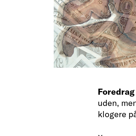
Foredra
uden, men
klogere p