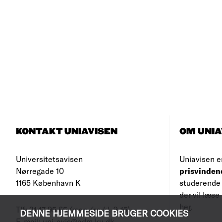
KONTAKT UNIAVISEN
OM UNIA
Universitetsavisen
Uniavisen e
Nørregade 10
prisvinden
1165 København K
studerende 
der vil læs
her
.
Tlf: 21 17 95 65
(man-fre kl. 9-15)
DENNE HJEMMESIDE BRUGER COOKIES
E-mail:
uni-avis@adm.ku.dk