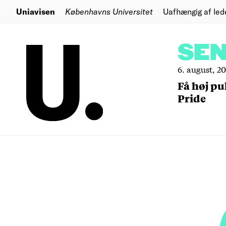
Uniavisen
Københavns Universitet
Uafhængig af led
SE
6. august, 2
Få høj pu
Pride