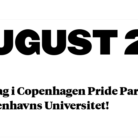
UGUST 
ag i Copenhagen Pride P
nhavns Universitet!