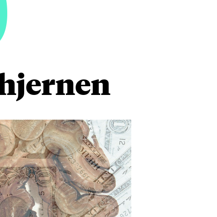
9
 hjernen