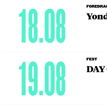
18.08
FOREDRA
Yond
19.08
FEST
DAY 