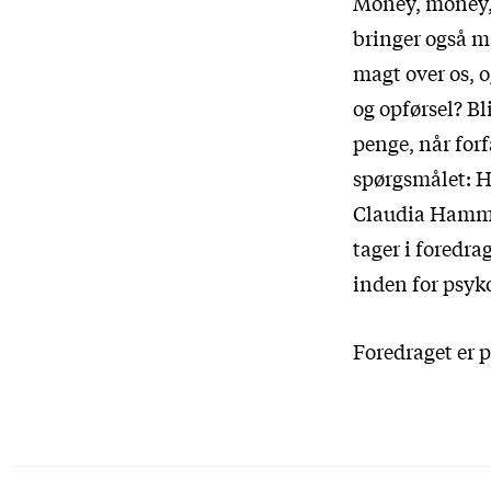
Money, money,
bringer også m
magt over os, o
og opførsel? B
penge, når for
spørgsmålet: 
Claudia Hammo
tager i foredr
inden for psyk
Foredraget er p