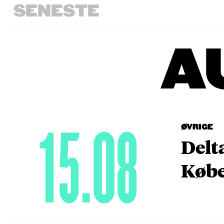
SENESTE
A
15.08
ØVRIGE
Delt
Købe