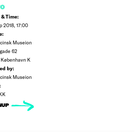
FO
 & Time:
p 2018, 17:00
e:
cinsk Museion
gade 62
 København K
ed by:
cinsk Museion
:
KK
NUP