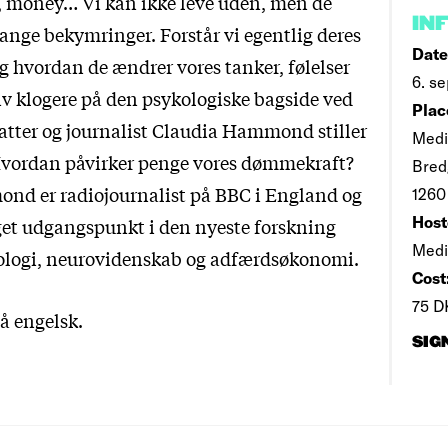
 money… Vi kan ikke leve uden, men de
IN
ange bekymringer. Forstår vi egentlig deres
Date
g hvordan de ændrer vores tanker, følelser
6. se
liv klogere på den psykologiske bagside ved
Plac
fatter og journalist Claudia Hammond stiller
Medi
Hvordan påvirker penge vores dømmekraft?
Bred
nd er radiojournalist på BBC i England og
1260
Host
aget udgangspunkt i den nyeste forskning
Medi
ologi, neurovidenskab og adfærdsøkonomi.
Cost
75 D
å engelsk.
SIG