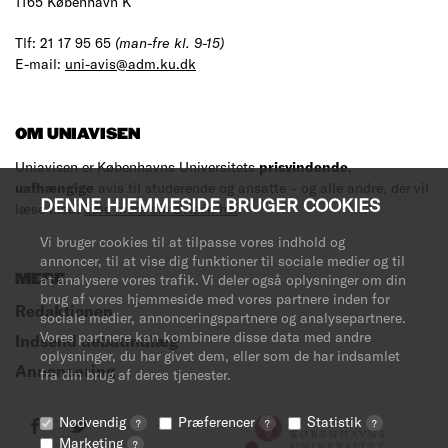
1165 København K
Tlf: 21 17 95 65
(man-fre kl. 9-15)
E-mail:
uni-avis@adm.ku.dk
OM UNIAVISEN
Uniavisen er Københavns Universitets
prisvindende
,
uafhængige
avis til studerende og ansatte – og alle andre, der vil
DENNE HJEMMESIDE BRUGER COOKIES
læse med.
Læs mere om avisen her
.
Vi bruger cookies til at tilpasse vores indhold og
annoncer, til at vise dig funktioner til sociale medier og til
MERE
at analysere vores trafik. Vi deler også oplysninger om din
brug af vores hjemmeside med vores partnere inden for
Redaktionen
sociale medier, annonceringspartnere og analysepartnere.
Vores partnere kan kombinere disse data med andre
Indsend debatindlæg
oplysninger, du har givet dem, eller som de har indsamlet
Annoncering
fra din brug af deres tjenester.
Nødvendig
Præferencer
Statistik
?
?
?
Marketing
?