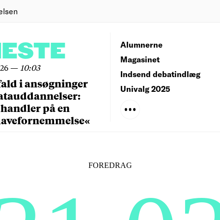
elsen
NESTE
Alumnerne
Magasinet
026
—
10:03
Indsend debatindlæg
fald i ansøgninger
Univalg 2025
datauddannelser:
 handler på en
mavefornemmelse«
FOREDRAG