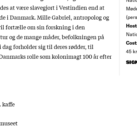
des at være slavegjort i Vestindien end at
Møde
e i Danmark. Mille Gabriel, antropolog og
(per
Host
vil fortælle om sin forskning i den
Nati
ltur og de mange måder, befolkningen på
Cost
 dag forholder sig til deres rødder, til
45 kr
l Danmarks rolle som kolonimagt 100 år efter
SIG
. kaffe
lmuseet