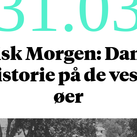
31.0
isk Morgen: D
storie på de ve
øer