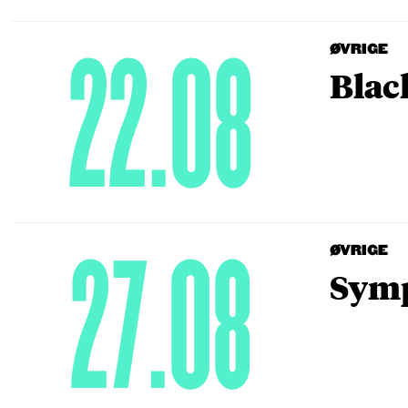
22.08
ØVRIGE
Blac
27.08
ØVRIGE
Symp