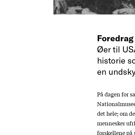
Foredra
Øer til U
historie s
en undskyl
På dagen for sa
Nationalmuseet
det hele; om de
mennesker ufriv
forskellene på 