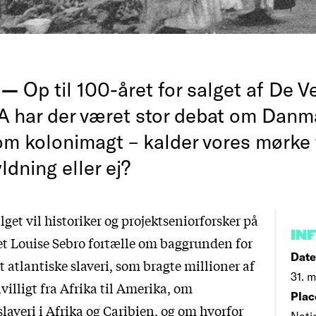
g —
Op til 100-året for salget af De V
SA har der været stor debat om Danm
om kolonimagt – kalder vores mørke 
dning eller ej?
lget vil historiker og projektseniorforsker på
IN
 Louise Sebro fortælle om baggrunden for
Date
t atlantiske slaveri, som bragte millioner af
31. m
illigt fra Afrika til Amerika, om
Plac
slaveri i Afrika og Caribien, og om hvorfor
Nati