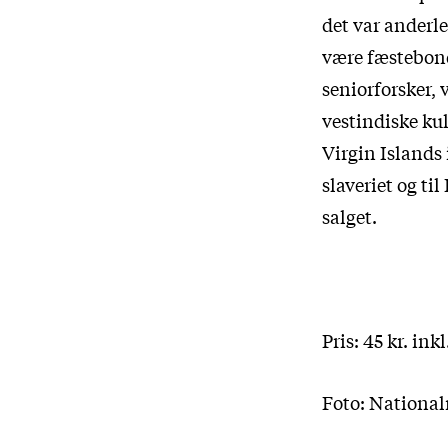
det var anderle
være fæstebond
seniorforsker, 
vestindiske ku
Virgin Islands i
slaveriet og ti
salget.
Pris: 45 kr. inkl
Foto: Nationa