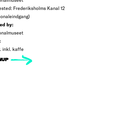
sted: Frederiksholms Kanal 12
sonaleindgang)
ed by:
onalmuseet
:
. inkl. kaffe
NUP