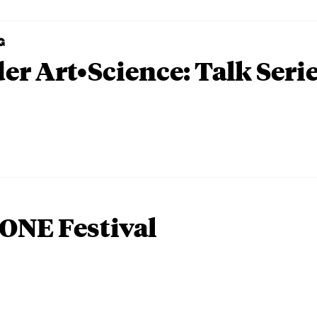
G
er Art•Science: Talk Seri
ONE Festival