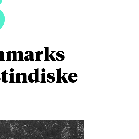
3
anmarks
stindiske