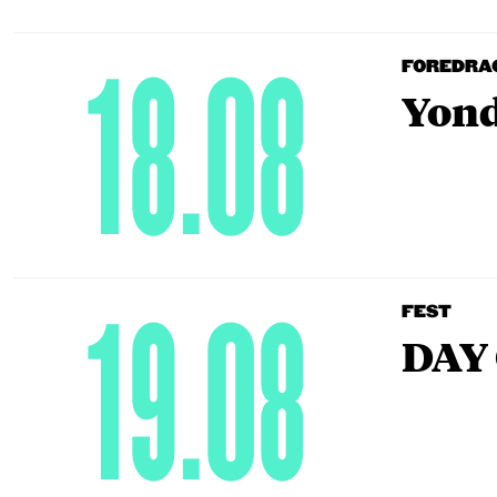
18.08
FOREDRA
Yond
19.08
FEST
DAY 