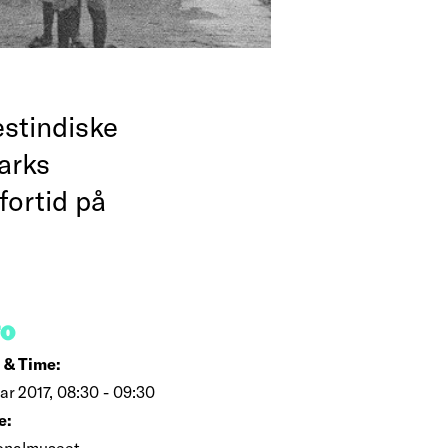
estindiske
arks
fortid på
FO
 & Time:
ar 2017, 08:30 - 09:30
e:
onalmuseet