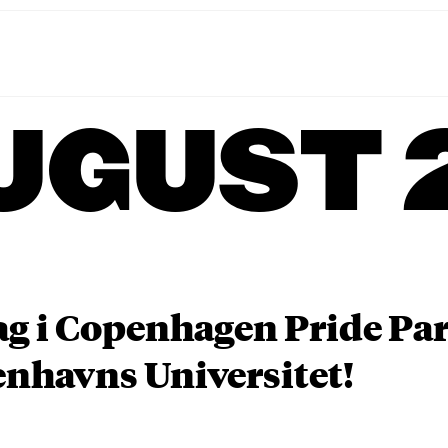
UGUST 
ag i Copenhagen Pride P
nhavns Universitet!