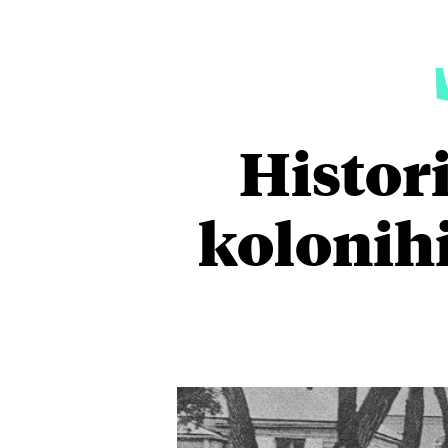
Histor
kolonihi