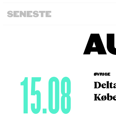
SENESTE
A
15.08
ØVRIGE
Delt
Købe