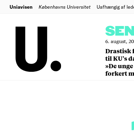
Uniavisen
Københavns Universitet
Uafhængig af led
SE
6. august, 2
Drastisk 
til KU's 
»De unge
forkert 