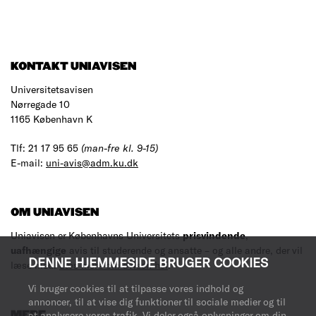
KONTAKT UNIAVISEN
Universitetsavisen
Nørregade 10
1165 København K
Tlf: 21 17 95 65
(man-fre kl. 9-15)
E-mail:
uni-avis@adm.ku.dk
OM UNIAVISEN
Uniavisen er Københavns Universitets
prisvindende
,
uafhængige
avis til studerende og ansatte – og alle andre, der vil
DENNE HJEMMESIDE BRUGER COOKIES
læse med.
Læs mere om avisen her
.
Vi bruger cookies til at tilpasse vores indhold og
annoncer, til at vise dig funktioner til sociale medier og til
at analysere vores trafik. Vi deler også oplysninger om din
MERE