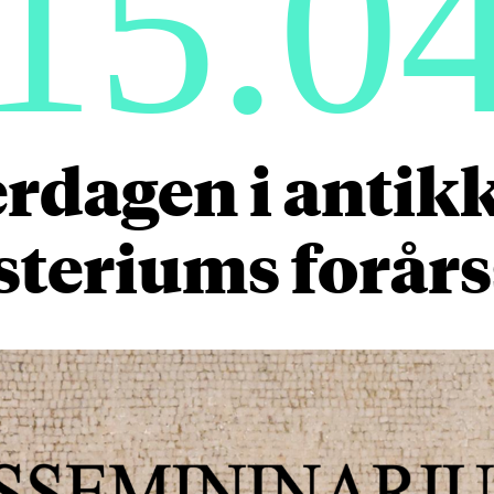
15.0
rdagen i antikk
steriums forår