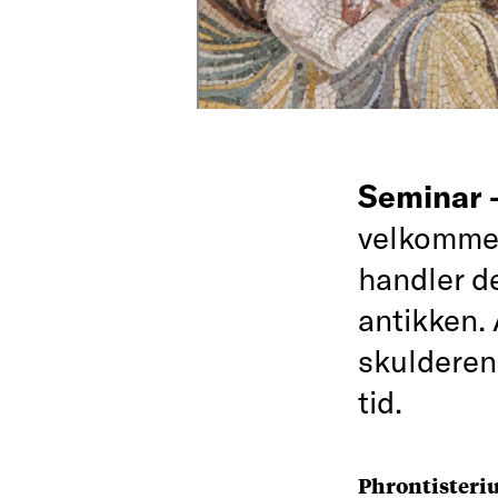
Seminar
velkommen 
handler d
antikken. 
skulderen,
tid.
Phrontisteri