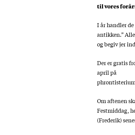
til vores forå
I år handler d
antikken.” Alle
og begiv jer ind
Der er gratis f
april på
phrontisteriu
Om aftenen sk
Festmiddag, he
(Frederik) senes