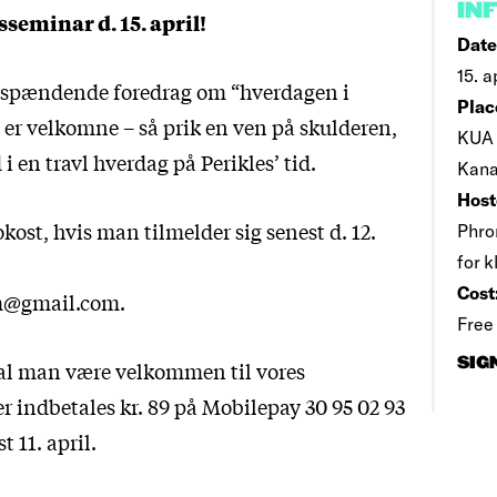
IN
rsseminar d. 15. april!
Date
15. a
e spændende foredrag om “hverdagen i
Plac
 er velkomne – så prik en ven på skulderen,
KUA 
 i en travl hverdag på Perikles’ tid.
Kana
Host
rokost, hvis man tilmelder sig senest d. 12.
Phro
for k
Cost
m@gmail.com.
Free
SIG
al man være velkommen til vores
r indbetales kr. 89 på Mobilepay 30 95 02 93
t 11. april.