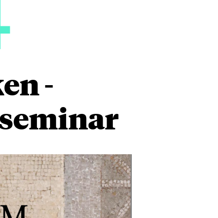
4
en -
sseminar