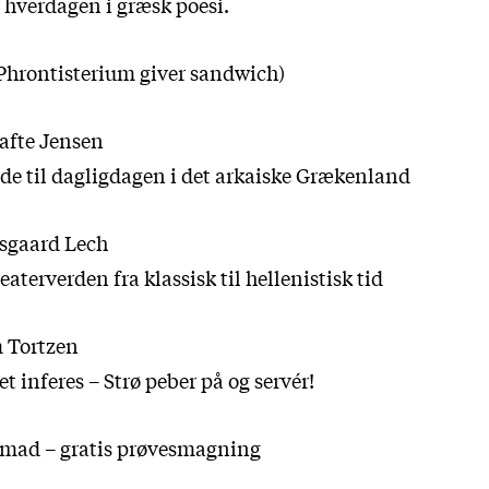
 hverdagen i græsk poesi.
(Phrontisterium giver sandwich)
afte Jensen
lde til dagligdagen i det arkaiske Grækenland
ysgaard Lech
aterverden fra klassisk til hellenistisk tid
m Tortzen
et inferes – Strø peber på og servér!
 mad – gratis prøvesmagning