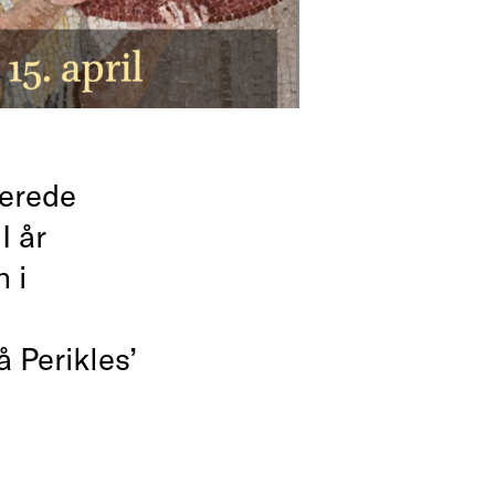
serede
I år
 i
å Perikles’