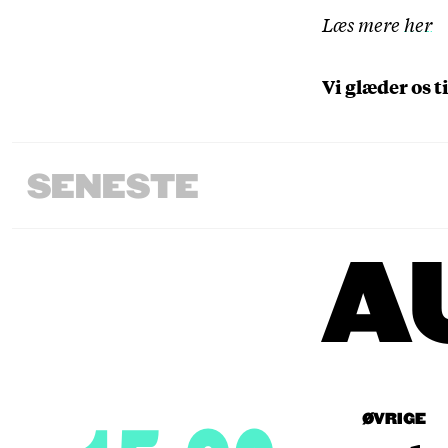
Læs mere
her
Vi glæder os ti
SENESTE
A
ØVRIGE