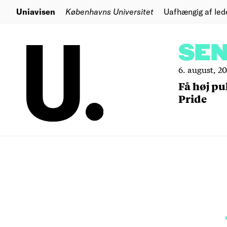
Uniavisen
Københavns Universitet
Uafhængig af led
SE
6. august, 2
Få høj pu
Pride