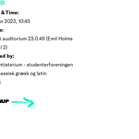
FO
 & Time:
pr 2023, 10:45
e:
i auditorium 23.0.49 (Emil Holms
l 2)
ed by:
ntisterium - studenterforeningen
lassisk græsk og latin
:
NUP