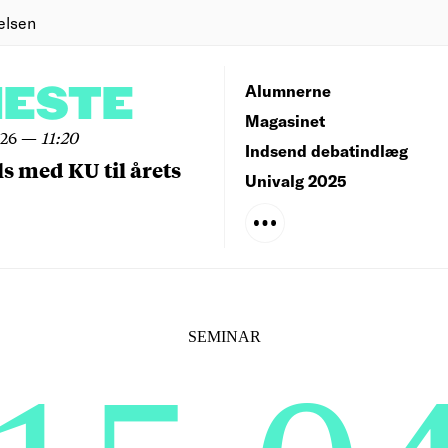
elsen
NESTE
Alumnerne
Magasinet
026
—
11:20
Indsend debatindlæg
ls med KU til årets
Univalg 2025
SEMINAR