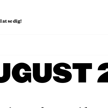
l at se dig!
UGUST 