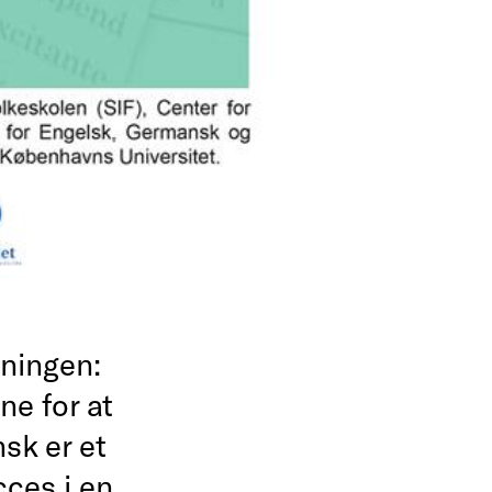
eningen:
e for at
sk er et
cces i en