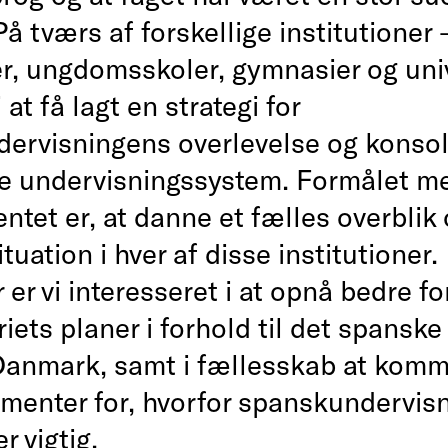
å tværs af forskellige institutioner 
er, ungdomsskoler, gymnasier og univ
 at få lagt en strategi for
ervisningens overlevelse og konsoli
e undervisningssystem. Formålet m
tet er, at danne et fælles overblik
ituation i hver af disse institutioner.
er vi interesseret i at opnå bedre fo
riets planer i forhold til det spansk
 Danmark, samt i fællesskab at komme
menter for, hvorfor spanskundervisn
 vigtig.