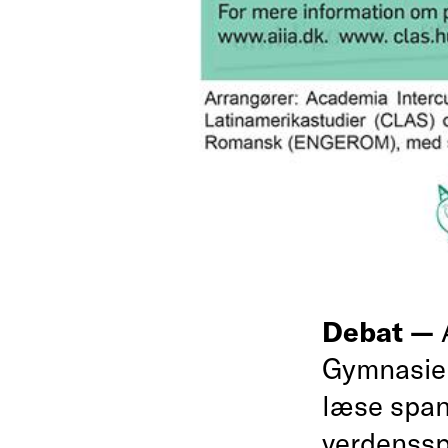
Debat —
Gymnasier
læse span
verdensspr