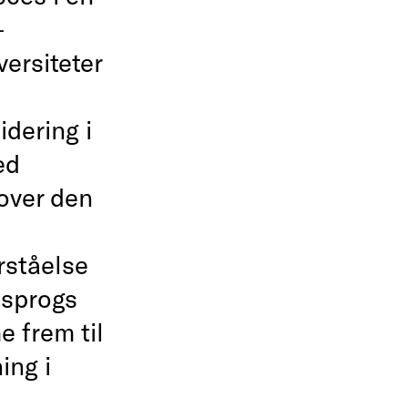
–
ersiteter
dering i
ed
 over den
rståelse
e sprogs
 frem til
ing i