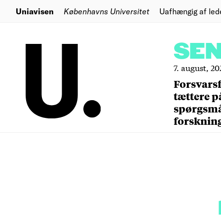
Uniavisen
Københavns Universitet
Uafhængig af led
SE
7. august, 20
Forsvars
tættere p
spørgsm
forsknin