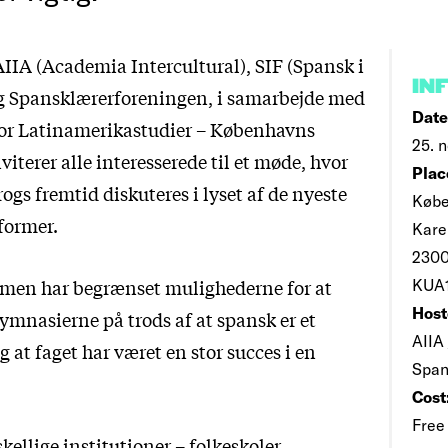
IIA (Academia Intercultural), SIF (Spansk i
IN
g Spansklærerforeningen, i samarbejde med
Date
or Latinamerikastudier – Københavns
25. n
nviterer alle interesserede til et møde, hvor
Plac
ogs fremtid diskuteres i lyset af de nyeste
Købe
former.
Kare
2300
men har begrænset mulighederne for at
KUA1
Host
ymnasierne på trods af at spansk er et
AIIA 
 at faget har været en stor succes i en
Span
Cost
Free
skellige institutioner – folkeskoler,