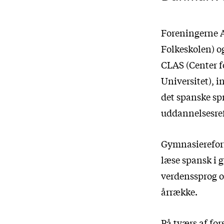
Foreningerne A
Folkeskolen) o
CLAS (Center f
Universitet), i
det spanske spr
uddannelsesre
Gymnasierefor
læse spansk i g
verdenssprog og
årrække.
På tværs af for