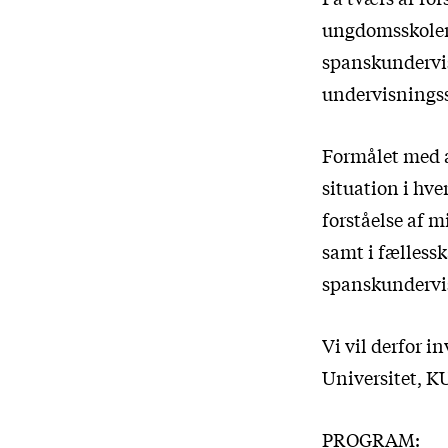
ungdomsskoler, 
spanskundervis
undervisnings
Formålet med a
situation i hve
forståelse af m
samt i fælless
spanskundervis
Vi vil derfor i
Universitet, KU
PROGRAM: