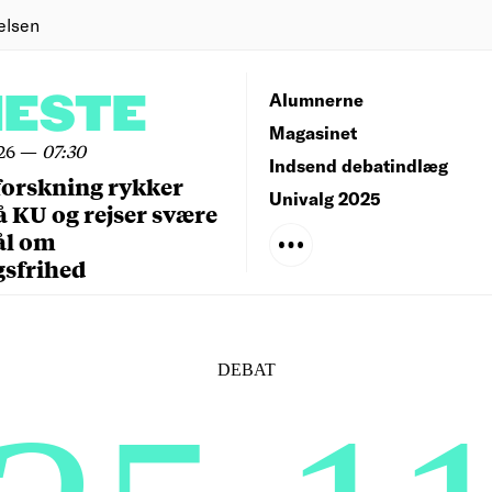
elsen
NESTE
Alumnerne
Magasinet
26
—
07:30
Indsend debatindlæg
forskning rykker
Univalg 2025
å KU og rejser svære
ål om
gsfrihed
DEBAT