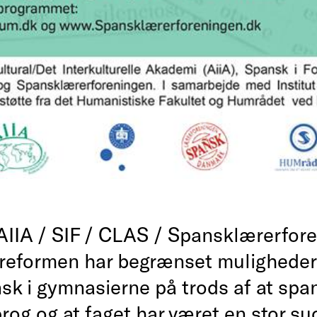
AIIA / SIF / CLAS / Spansklærerfor
eformen har begrænset mulighedern
sk i gymnasierne på trods af at span
og og at faget har været en stor su