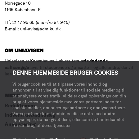
Nørregade 10
1165 København K
Tlf: 21 17 95 65
(man-fre kl. 9-15)
E-mail:
uni-avis@adm.ku.dk
OM UNIAVISEN
Uniavisen er Københavns Universitets
prisvindende
,
uafhængige
avis til studerende og ansatte – og alle andre, der vil
DENNE HJEMMESIDE BRUGER COOKIES
læse med.
Læs mere om avisen her
.
Vi bruger cookies til at tilpasse vores indhold og
annoncer, til at vise dig funktioner til sociale medier og til
MERE
at analysere vores trafik. Vi deler også oplysninger om din
brug af vores hjemmeside med vores partnere inden for
Redaktionen
sociale medier, annonceringspartnere og analysepartnere.
Vores partnere kan kombinere disse data med andre
Indsend debatindlæg
oplysninger, du har givet dem, eller som de har indsamlet
Annoncering
fra din brug af deres tjenester.