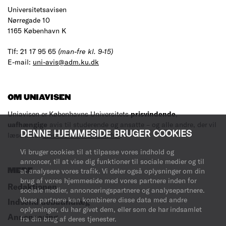
Universitetsavisen
Nørregade 10
1165 København K
Tlf: 21 17 95 65
(man-fre kl. 9-15)
E-mail:
uni-avis@adm.ku.dk
OM UNIAVISEN
Uniavisen er Københavns Universitets
prisvindende
,
uafhængige
avis til studerende og ansatte – og alle andre, der vil
DENNE HJEMMESIDE BRUGER COOKIES
læse med.
Læs mere om avisen her
.
Vi bruger cookies til at tilpasse vores indhold og
annoncer, til at vise dig funktioner til sociale medier og til
MERE
at analysere vores trafik. Vi deler også oplysninger om din
brug af vores hjemmeside med vores partnere inden for
Redaktionen
sociale medier, annonceringspartnere og analysepartnere.
Vores partnere kan kombinere disse data med andre
Indsend debatindlæg
oplysninger, du har givet dem, eller som de har indsamlet
Annoncering
fra din brug af deres tjenester.