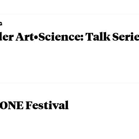
G
er Art•Science: Talk Seri
ONE Festival