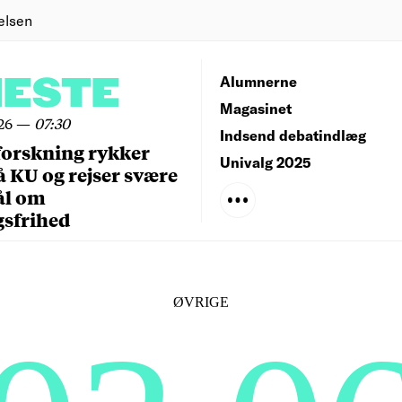
elsen
NESTE
Alumnerne
Magasinet
26
—
07:30
Indsend debatindlæg
forskning rykker
Univalg 2025
å KU og rejser svære
ål om
gsfrihed
ØVRIGE