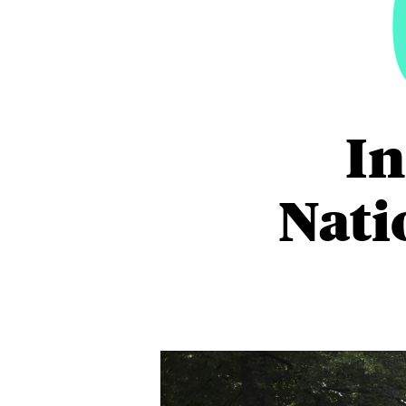
In
Nati