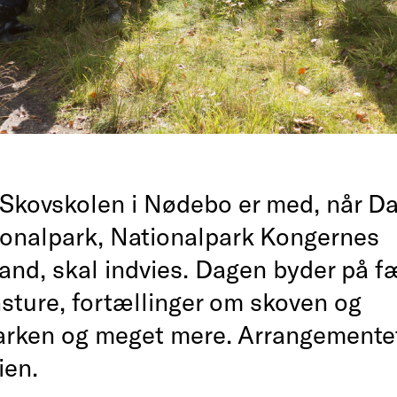
Skovskolen i Nødebo er med, når D
ionalpark, Nationalpark Kongernes
nd, skal indvies. Dagen byder på fæ
sture, fortællinger om skoven og
arken og meget mere. Arrangementet
ien.