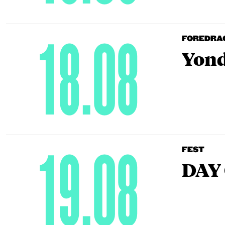
18.08
FOREDRA
Yond
19.08
FEST
DAY 