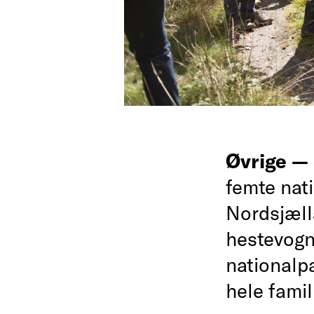
Øvrige —
femte nat
Nordsjælla
hestevogn
nationalp
hele famil