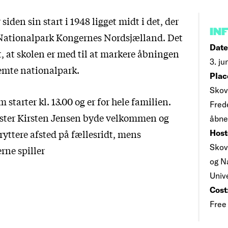
siden sin start i 1948 ligget midt i det, der
IN
Nationalpark Kongernes Nordsjælland. Det
Date
t, at skolen er med til at markere åbningen
3. ju
emte nationalpark.
Plac
Skov
starter kl. 13.00 og er for hele familien.
Frede
ster Kirsten Jensen byde velkommen og
åbne
ryttere afsted på fællesridt, mens
Host
Skov
rne spiller
og N
Univ
Cost
Free