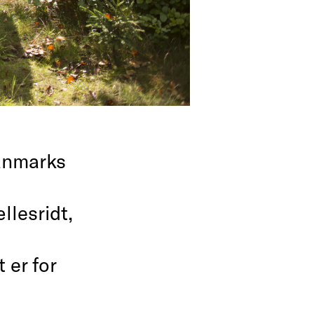
anmarks
llesridt,
 er for