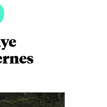
6
nye
ernes