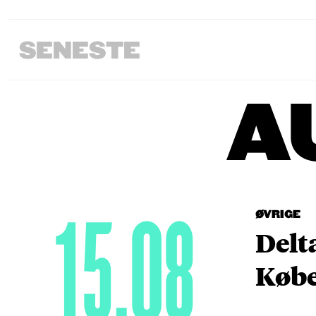
SENESTE
A
15.08
ØVRIGE
Delt
Købe