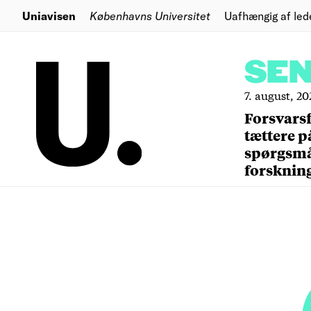
Uniavisen
Københavns Universitet
Uafhængig af led
SE
7. august, 20
Forsvars
tættere p
spørgsm
forsknin