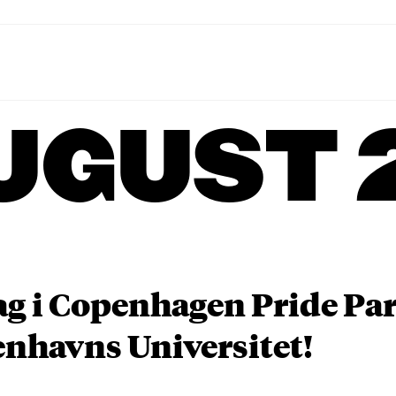
UGUST 
ag i Copenhagen Pride P
nhavns Universitet!