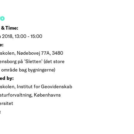
FO
 & Time:
n 2018, 13:00 - 15:00
e:
skolen, Nødebovej 77A, 3480
nsborg på ’Sletten’ (det store
 område bag bygningerne)
ed by:
skolen, Institut for Geovidenskab
aturforvaltning, Københavns
ersitet
: