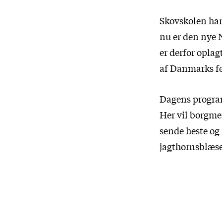
Skovskolen har 
nu er den nye 
er derfor oplag
af Danmarks f
Dagens program 
Her vil borgme
sende heste og 
jagthornsblæse