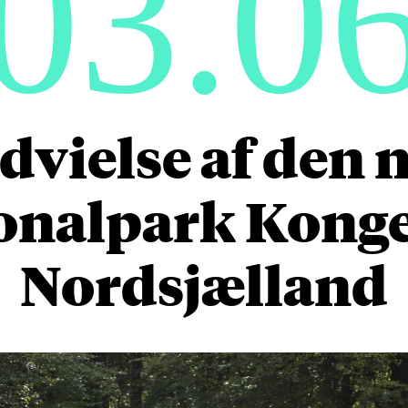
03.0
dvielse af den 
onalpark Kong
Nordsjælland