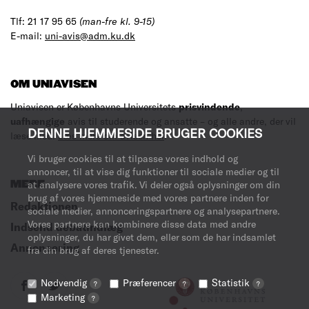
Tlf: 21 17 95 65
(man-fre kl. 9-15)
E-mail:
uni-avis@adm.ku.dk
OM UNIAVISEN
Uniavisen er Københavns Universitets
prisvindende
,
uafhængige
avis til studerende og ansatte – og alle andre, der vil
DENNE HJEMMESIDE BRUGER COOKIES
læse med.
Læs mere om avisen her
.
Vi bruger cookies til at tilpasse vores indhold og
annoncer, til at vise dig funktioner til sociale medier og til
at analysere vores trafik. Vi deler også oplysninger om din
MERE
brug af vores hjemmeside med vores partnere inden for
Redaktionen
sociale medier, annonceringspartnere og analysepartnere.
Vores partnere kan kombinere disse data med andre
Indsend debatindlæg
oplysninger, du har givet dem, eller som de har indsamlet
Annoncering
fra din brug af deres tjenester.
Nødvendig
Præferencer
Statistik
?
?
?
Marketing
?