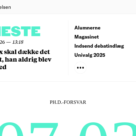
elsen
NESTE
Alumnerne
Magasinet
026
—
13:18
Indsend debatindlæg
x skal dække det
Univalg 2025
, han aldrig blev
ed
PH.D.-FORSVAR