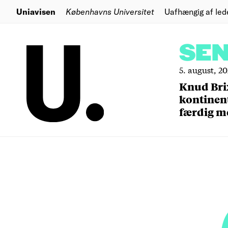
Uniavisen
Københavns Universitet
Uafhængig af led
SE
5. august, 2
Knud Bri
kontinent
færdig m