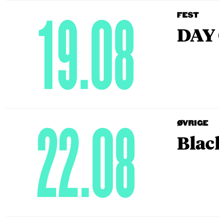
19.08
FEST
DAY 
22.08
ØVRIGE
Blac