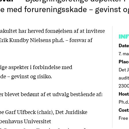
e med forureningsskade – gevinst og
akultet har herved fornøjelsen af at invitere
IN
Erik Kundby Nielsens ph.d. – forsvar af
Date
7. ma
Plac
ige aspekter i forbindelse med
Det 
e – gevinst og risiko.
audit
2300
r blevet bedømt af et udvalg bestående af:
Host
Ph.d
Cost
be Garf Ulfbeck (chair), Det Juridiske
Free
øbenhavns Universitet