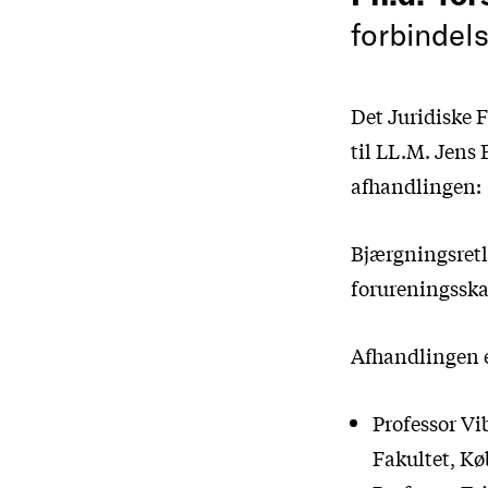
forbindels
Det Juridiske F
til LL.M. Jens 
afhandlingen:
Bjærgningsretl
forureningsskad
Afhandlingen e
Professor Vi
Fakultet, K