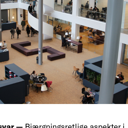
rsvar —
Bjærgningsretlige aspekter i