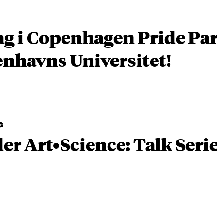
ag i Copenhagen Pride P
nhavns Universitet!
G
er Art•Science: Talk Seri