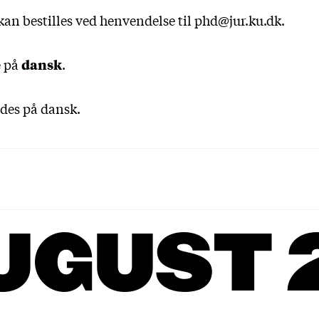
an bestilles ved henvendelse til phd@jur.ku.dk.
e på
dansk
.
ldes på dansk.
UGUST 