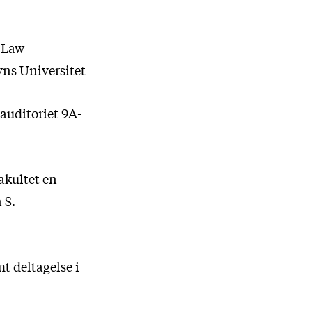
 Law
vns Universitet
 auditoriet 9A-
akultet en
 S.
t deltagelse i