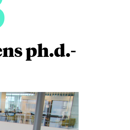
3
ns ph.d.-