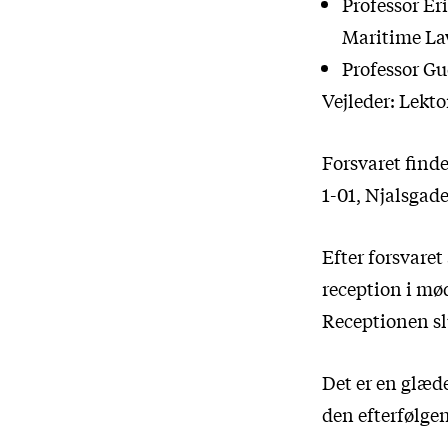
Professor Er
Maritime Law
Professor Gu
Vejleder: Lekt
Forsvaret finde
1-01, Njalsgade
Efter forsvare
reception i mø
Receptionen slu
Det er en glæde
den efterfølge