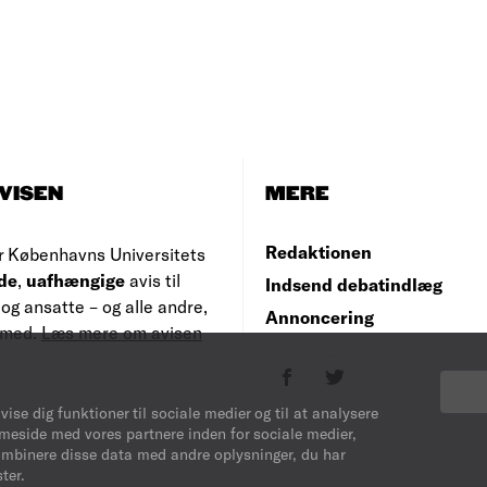
VISEN
MERE
Redaktionen
r Københavns Universitets
de
,
uafhængige
avis til
Indsend debatindlæg
og ansatte – og alle andre,
Annoncering
e med.
Læs mere om avisen
vise dig funktioner til sociale medier og til at analysere
mmeside med vores partnere inden for sociale medier,
ombinere disse data med andre oplysninger, du har
ter.