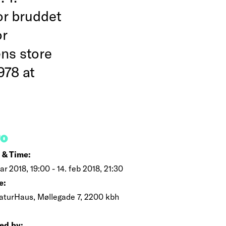
or bruddet
or
ens store
978 at
FO
 & Time:
ar 2018, 19:00 - 14. feb 2018, 21:30
e:
raturHaus, Møllegade 7, 2200 kbh
ed by: