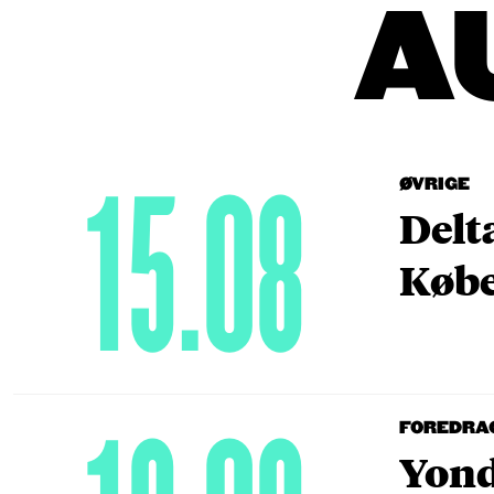
A
15.08
ØVRIGE
Delt
Købe
FOREDRA
Yond