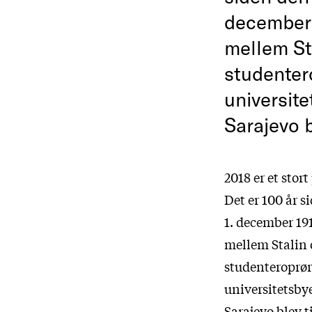
december 
mellem St
studentero
universite
Sarajevo b
2018 er et stor
Det er 100 år s
1. december 191
mellem Stalin 
studenteroprør 
universitetsbye
Sarajevo blev t