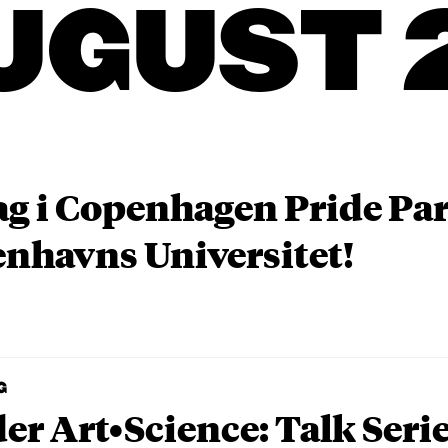
UGUST 
ag i Copenhagen Pride P
nhavns Universitet!
G
er Art•Science: Talk Seri