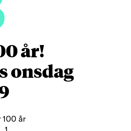
3
00 år!
us onsdag
19
 100 år
 1.