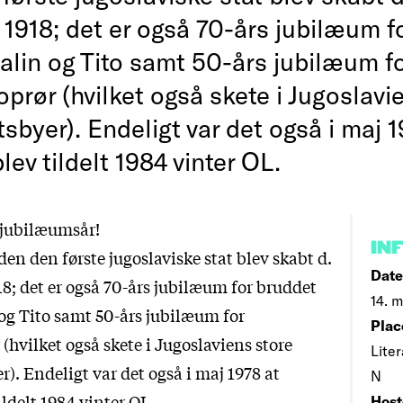
1918; det er også 70-års jubilæum f
alin og Tito samt 50-års jubilæum f
prør (hvilket også skete i Jugoslavi
tsbyer). Endeligt var det også i maj 1
lev tildelt 1984 vinter OL.
t jubilæumsår!
IN
iden den første jugoslaviske stat blev skabt d.
Date
8; det er også 70-års jubilæum for bruddet
14. m
og Tito samt 50-års jubilæum for
Plac
(hvilket også skete i Jugoslaviens store
Lite
r). Endeligt var det også i maj 1978 at
N
ildelt 1984 vinter OL.
Host