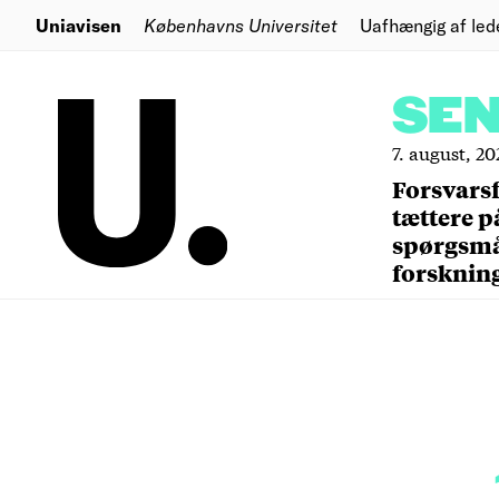
Uniavisen
Københavns Universitet
Uafhængig af led
SE
7. august, 20
Forsvars
tættere p
spørgsm
forsknin