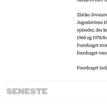
Zlatko Jovanov
Jugoslaviens 10
episoder, der k
1968 og 1978/84
Foredraget stræ
foredraget være
Foredraget ind
SENESTE