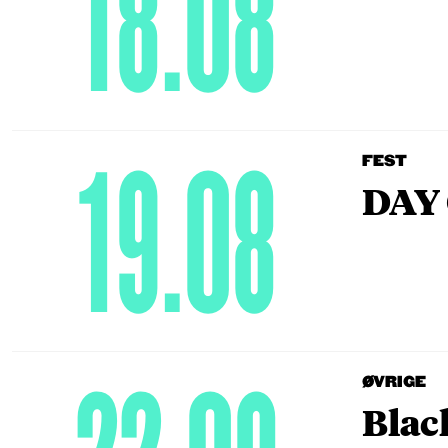
18.08
19.08
FEST
DAY 
ØVRIGE
Blac