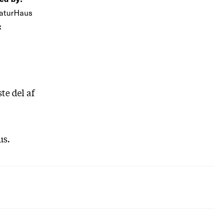
raturHaus
:
te del af
us.