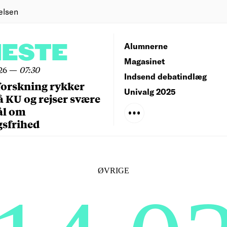
elsen
NESTE
Alumnerne
Magasinet
26
—
07:30
Indsend debatindlæg
forskning rykker
Univalg 2025
å KU og rejser svære
ål om
gsfrihed
ØVRIGE