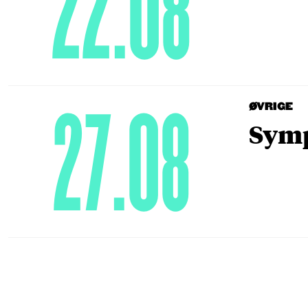
22.08
27.08
ØVRIGE
Symp