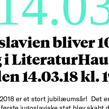
14.0
lavien bliver 1
 i LiteraturHa
en 14.03.18 kl. 
2018 er et stort jubilæumsår! Det er
første jugoslaviske stat blev skabt d.