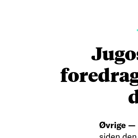
Jugos
foredrag
d
Øvrige —
siden den 