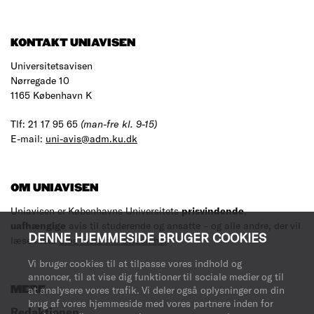
KONTAKT UNIAVISEN
Universitetsavisen
Nørregade 10
1165 København K
Tlf: 21 17 95 65
(man-fre kl. 9-15)
E-mail:
uni-avis@adm.ku.dk
OM UNIAVISEN
Uniavisen er Københavns Universitets
prisvindende
,
uafhængige
avis til studerende og ansatte – og alle andre, der vil
DENNE HJEMMESIDE BRUGER COOKIES
læse med.
Læs mere om avisen her
.
Vi bruger cookies til at tilpasse vores indhold og
annoncer, til at vise dig funktioner til sociale medier og til
MERE
at analysere vores trafik. Vi deler også oplysninger om din
brug af vores hjemmeside med vores partnere inden for
Redaktionen