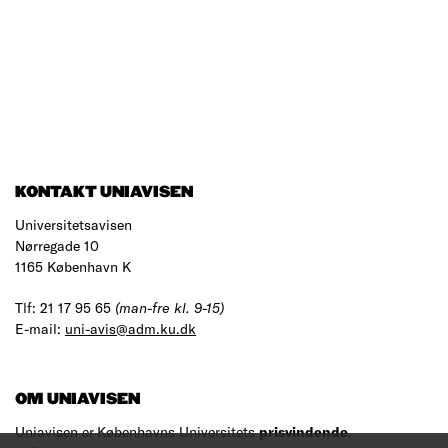
KONTAKT UNIAVISEN
Universitetsavisen
Nørregade 10
1165 København K
Tlf: 21 17 95 65
(man-fre kl. 9-15)
E-mail:
uni-avis@adm.ku.dk
OM UNIAVISEN
Uniavisen er Københavns Universitets
prisvindende
,