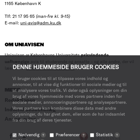
1165 København K
Tlf: 21 17 95 65
(man-fre kl. 9-15)
E-mail:
uni-avis@adm.ku.dk
OM UNIAVISEN
Uniavisen er Københavns Universitets
prisvindende
,
uafhængige
avis til studerende og ansatte – og alle andre, der vil
DENNE HJEMMESIDE BRUGER COOKIES
læse med.
Læs mere om avisen her
.
Vi bruger cookies til at tilpasse vores indhold og
annoncer, til at vise dig funktioner til sociale medier og til
MERE
at analysere vores trafik. Vi deler også oplysninger om din
brug af vores hjemmeside med vores partnere inden for
Redaktionen
sociale medier, annonceringspartnere og analysepartnere.
Vores partnere kan kombinere disse data med andre
Indsend debatindlæg
oplysninger, du har givet dem, eller som de har indsamlet
Annoncering
fra din brug af deres tjenester.
Nødvendig
Præferencer
Statistik
?
?
?