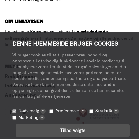
OM UNIAVISEN
Uniavisen er Københavns Universitets
prisvindende
,
uafhængige
avis til studerende og ansatte – og alle andre, der vil
DENNE HJEMMESIDE BRUGER COOKIES
læse med.
Læs mere om avisen her
.
Vi bruger cookies til at tilpasse vores indhold og
annoncer, til at vise dig funktioner til sociale medier og til
at analysere vores trafik. Vi deler også oplysninger om din
MERE
brug af vores hjemmeside med vores partnere inden for
Redaktionen
sociale medier, annonceringspartnere og analysepartnere.
Vores partnere kan kombinere disse data med andre
Indsend debatindlæg
oplysninger, du har givet dem, eller som de har indsamlet
Annoncering
fra din brug af deres tjenester.
Nødvendig
Præferencer
Statistik
?
?
?
Marketing
?
Tillad valgte