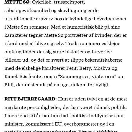
: Cykelløb, trusseeksport,
METTE SØ
sabotagevirksomhed og skovhugning er de
utraditionelle erhverv hos de kvindelige hovedpersoner
i Mette Søs romaner. Med et humoristisk blik på sine
karakterer tegner Mette Sø portrætter af kvinder, der er
i færd med at blive sig selv. Trods romanernes klejne
omfang folder der sig store historier og farverige
billeder ud, og det er svært at slippe bekendtskaberne
med de elskelige karakterer Petit, Betty, Moskva og
Kanel. Søs femte roman “Sommergræs, vinterorm” om
Billi, der mister alt på en uge, udkom for nyligt.
: Hun er uden tvivl en af de mest
RITT BJERREGAARD
markante personligheder, der har været i dansk politik.
I mere end 40 år har hun haft politisk indflydelse som
minister, kommissær i EU, overborgmester og i en
periode som eksportambassadør. Ritt er i øjeblikket