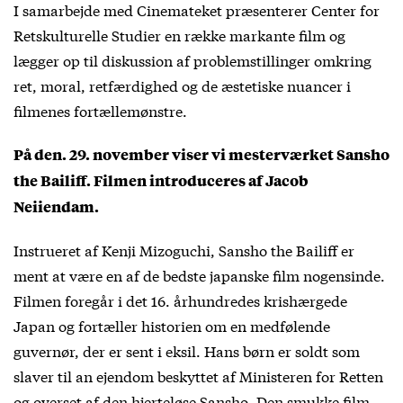
I samarbejde med Cinemateket præsenterer Center for
Retskulturelle Studier en række markante film og
lægger op til diskussion af problemstillinger omkring
ret, moral, retfærdighed og de æstetiske nuancer i
filmenes fortællemønstre.
På den. 29. november viser vi mesterværket Sansho
the Bailiff. Filmen introduceres af Jacob
Neiiendam.
Instrueret af Kenji Mizoguchi, Sansho the Bailiff er
ment at være en af de bedste japanske film nogensinde.
Filmen foregår i det 16. århundredes krishærgede
Japan og fortæller historien om en medfølende
guvernør, der er sent i eksil. Hans børn er soldt som
slaver til an ejendom beskyttet af Ministeren for Retten
og overset af den hjerteløse Sansho. Den smukke film