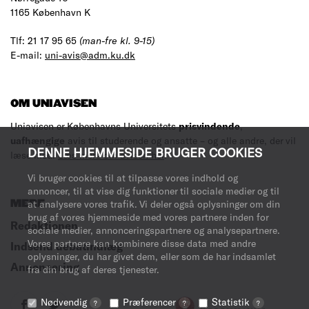
1165 København K
Tlf: 21 17 95 65
(man-fre kl. 9-15)
E-mail:
uni-avis@adm.ku.dk
OM UNIAVISEN
Uniavisen er Københavns Universitets
prisvindende
,
uafhængige
avis til studerende og ansatte – og alle andre, der vil
DENNE HJEMMESIDE BRUGER COOKIES
læse med.
Læs mere om avisen her
.
Vi bruger cookies til at tilpasse vores indhold og
annoncer, til at vise dig funktioner til sociale medier og til
MERE
at analysere vores trafik. Vi deler også oplysninger om din
brug af vores hjemmeside med vores partnere inden for
Redaktionen
sociale medier, annonceringspartnere og analysepartnere.
Vores partnere kan kombinere disse data med andre
Indsend debatindlæg
oplysninger, du har givet dem, eller som de har indsamlet
Annoncering
fra din brug af deres tjenester.
Nødvendig
Præferencer
Statistik
?
?
?