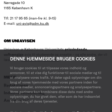
Nørregade 10
1165 København K
Tlf: 21 17 95 65
(man-fre kl. 9-15)
E-mail:
uni-avis@adm.ku.dk
OM UNIAVISEN
Uniavisen er Københavns Universitets
prisvindende
,
uafhængige
avis til studerende og ansatte – og alle andre, der vil
DENNE HJEMMESIDE BRUGER COOKIES
læse med.
Læs mere om avisen her
.
Vi bruger cookies til at tilpasse vores indhold og
annoncer, til at vise dig funktioner til sociale medier og til
MERE
at analysere vores trafik. Vi deler også oplysninger om din
brug af vores hjemmeside med vores partnere inden for
Redaktionen
sociale medier, annonceringspartnere og analysepartnere.
Vores partnere kan kombinere disse data med andre
Indsend debatindlæg
oplysninger, du har givet dem, eller som de har indsamlet
Annoncering
fra din brug af deres tjenester.