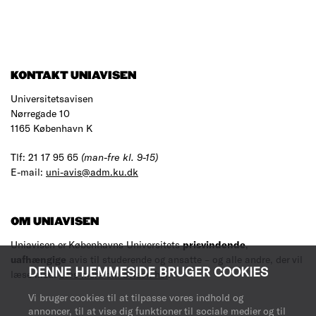
KONTAKT UNIAVISEN
Universitetsavisen
Nørregade 10
1165 København K
Tlf: 21 17 95 65
(man-fre kl. 9-15)
E-mail:
uni-avis@adm.ku.dk
OM UNIAVISEN
Uniavisen er Københavns Universitets
prisvindende
,
uafhængige
avis til studerende og ansatte – og alle andre, der vil
DENNE HJEMMESIDE BRUGER COOKIES
læse med.
Læs mere om avisen her
.
Vi bruger cookies til at tilpasse vores indhold og
annoncer, til at vise dig funktioner til sociale medier og til