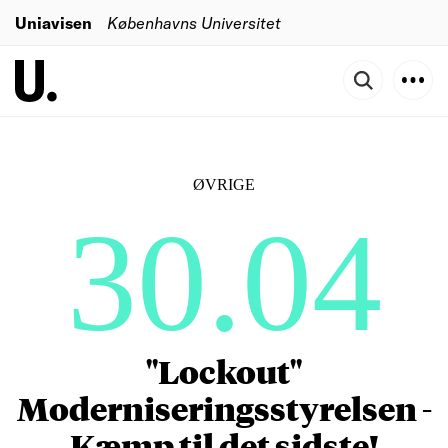
Uniavisen
Københavns Universitet
ØVRIGE
30.04
"Lockout"
Moderniseringsstyrelsen -
Kæmp til det sidste!