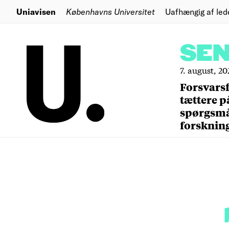
Uniavisen
Københavns Universitet
Uafhængig af led
SE
7. august, 20
Forsvars
tættere p
spørgsm
forsknin