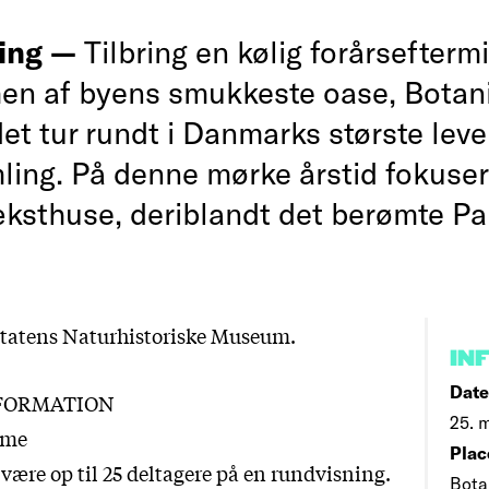
ing —
Tilbring en kølig forårsefterm
en af byens smukkeste oase, Botan
det tur rundt i Danmarks største lev
ling. På denne mørke årstid fokusere
æksthuse, deriblandt det berømte P
Statens Naturhistoriske Museum.
IN
Date
NFORMATION
25. m
ime
Plac
være op til 25 deltagere på en rundvisning.
Bota