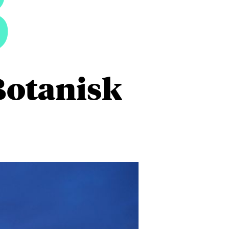
3
Botanisk