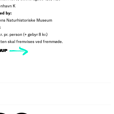
nhavn K
ed by:
ens Naturhistoriske Museum
:
r. pr. person (+ gebyr 8 kr.)
etten skal fremvises ved fremmøde.
NUP