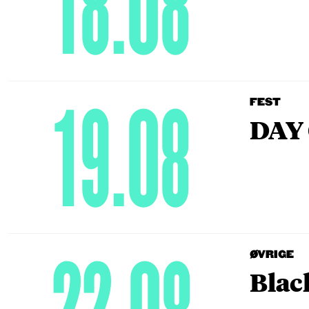
18.08
19.08
FEST
DAY 
ØVRIGE
Blac