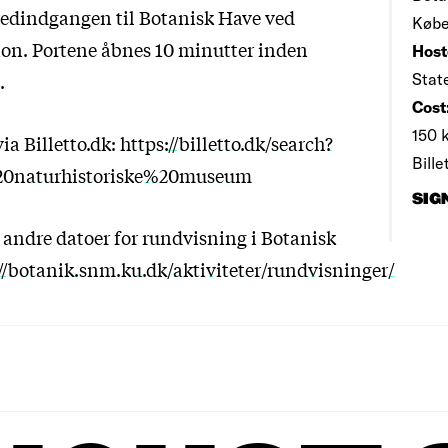
edindgangen til Botanisk Have ved
Købe
ion. Portene åbnes 10 minutter inden
Host
.
Stat
Cost
150 k
via Billetto.dk:
https://billetto.dk/search?
Bill
20naturhistoriske%20museum
SIG
 andre datoer for rundvisning i Botanisk
//botanik.snm.ku.dk/aktiviteter/rundvisninger/