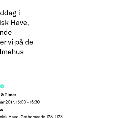
iddag i
isk Have,
ende
r vi på de
almehus
FO
 & Time:
ar 2017, 15:00 - 16:30
e:
nisk Have, Gothersgade 128, 1123