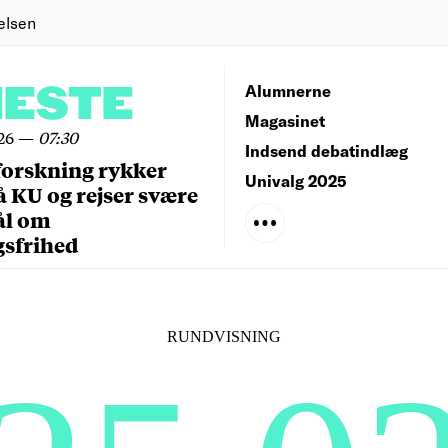
elsen
NESTE
Alumnerne
Magasinet
26
—
07:30
Indsend debatindlæg
forskning rykker
Univalg 2025
å KU og rejser svære
ål om
gsfrihed
RUNDVISNING