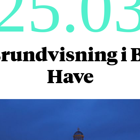
25.0
rundvisning i 
Have