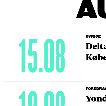
A
15.08
ØVRIGE
Delt
Købe
FOREDRA
Yond