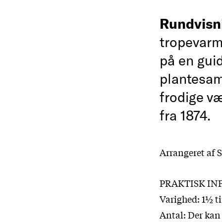
Rundvisn
tropevarm
på en gui
plantesam
frodige v
fra 1874.
Arrangeret af 
PRAKTISK I
Varighed: 1½ t
Antal: Der kan 