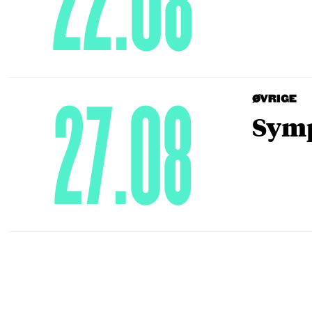
22.08
27.08
ØVRIGE
Symp