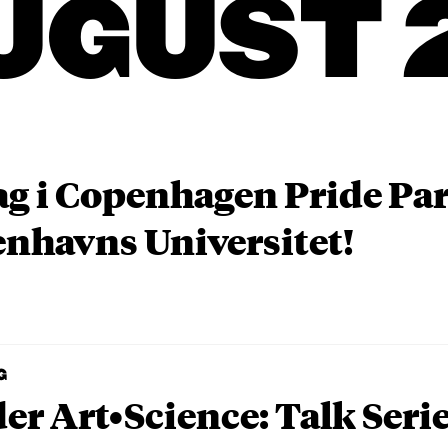
UGUST 
ag i Copenhagen Pride P
nhavns Universitet!
G
er Art•Science: Talk Seri