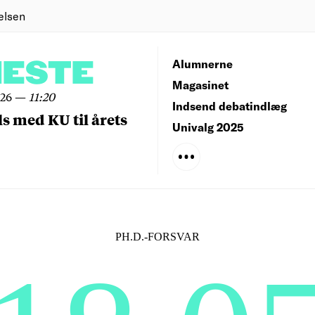
elsen
NESTE
Alumnerne
Magasinet
026
—
11:20
Indsend debatindlæg
ls med KU til årets
Univalg 2025
PH.D.-FORSVAR