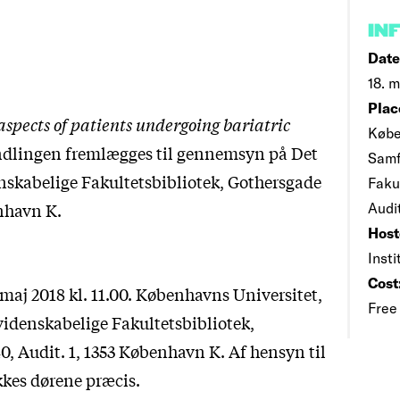
IN
Date
18. m
Plac
aspects of patients undergoing bariatric
Købe
ndlingen fremlægges til gennemsyn på Det
Samf
kabelige Fakultetsbibliotek, Gothersgade
Faku
nhavn K.
Audi
Host
Insti
Cost
maj 2018 kl. 11.00. Københavns Universitet,
Free
denskabelige Fakultetsbibliotek,
0, Audit. 1, 1353 København K. Af hensyn til
kes dørene præcis.