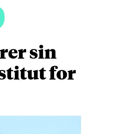
5
rer sin
titut for