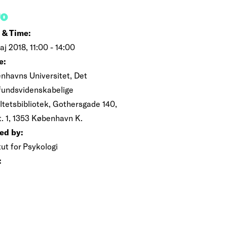
FO
 & Time:
aj 2018, 11:00 - 14:00
e:
nhavns Universitet, Det
undsvidenskabelige
ltetsbibliotek, Gothersgade 140,
t. 1, 1353 København K.
ed by:
tut for Psykologi
: