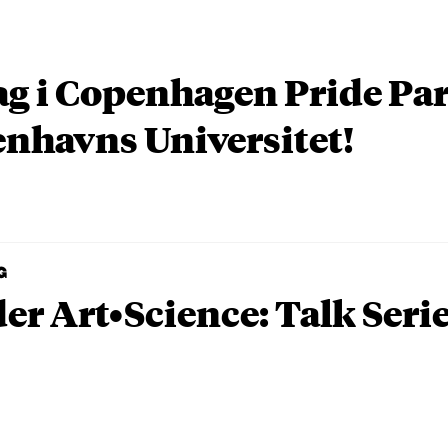
ag i Copenhagen Pride P
nhavns Universitet!
G
er Art•Science: Talk Seri