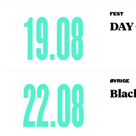
19.08
FEST
DAY 
22.08
ØVRIGE
Blac