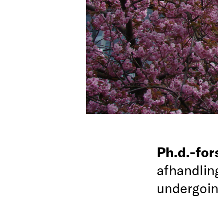
Ph.d.-fo
afhandlin
undergoing