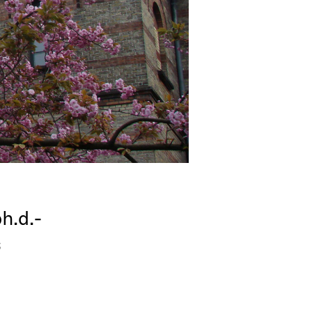
h.d.-
s