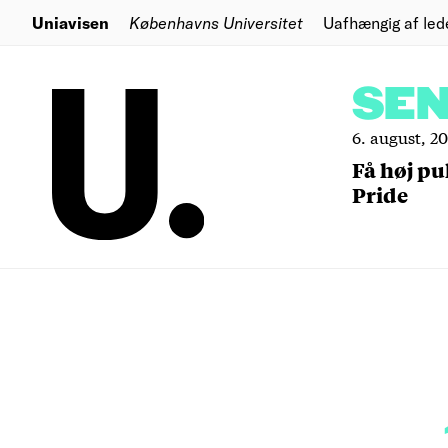
Uniavisen
Københavns Universitet
Uafhængig af led
SE
6. august, 2
Få høj pu
Pride