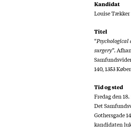
Kandidat
Louise Tækker
Titel
“
Psychological 
surgery
”. Afha
Samfundsvidens
140, 1353 Købe
Tid og sted
Fredag den 18. 
Det Samfundsvi
Gothersgade 14
kandidaten luk