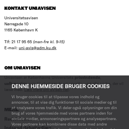
KONTAKT UNIAVISEN
Universitetsavisen
Nørregade 10
1165 København K
Tlf: 21 17 95 65
(man-fre kl. 9-15)
E-mail:
uni-avis@adm.ku.dk
OM UNIAVISEN
Uniavisen er Københavns Universitets
prisvindende
,
uafhængige
avis til studerende og ansatte – og alle andre, der vil
DENNE HJEMMESIDE BRUGER COOKIES
læse med.
Læs mere om avisen her
.
Vi bruger cookies til at tilpasse vores indhold og
annoncer, til at vise dig funktioner til sociale medier og til
at analysere vores trafik. Vi deler også oplysninger om din
MERE
brug af vores hjemmeside med vores partnere inden for
Redaktionen
sociale medier, annonceringspartnere og analysepartnere.
Vores partnere kan kombinere disse data med andre
Indsend debatindlæg