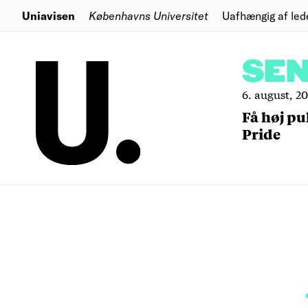
Uniavisen
Københavns Universitet
Uafhængig af led
SE
6. august, 2
Få høj pu
Pride