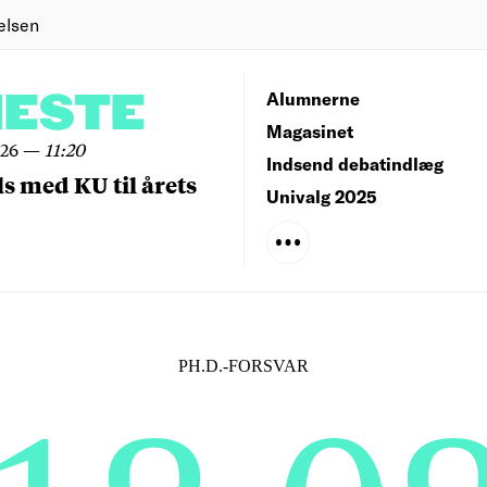
elsen
NESTE
Alumnerne
Magasinet
026
—
11:20
Indsend debatindlæg
ls med KU til årets
Univalg 2025
PH.D.-FORSVAR