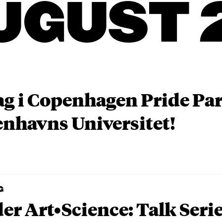
UGUST 
ag i Copenhagen Pride P
nhavns Universitet!
G
er Art•Science: Talk Seri