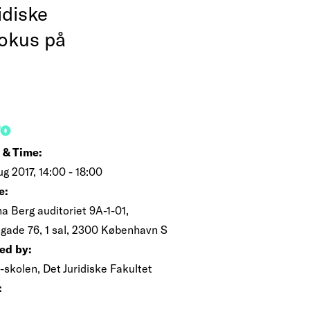
idiske
fokus på
FO
 & Time:
ug 2017, 14:00 - 18:00
e:
a Berg auditoriet 9A-1-01,
sgade 76, 1 sal, 2300 København S
ed by:
-skolen, Det Juridiske Fakultet
: