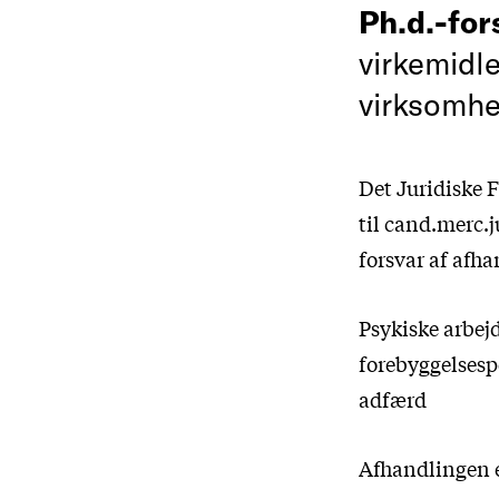
Ph.d.-fo
virkemidl
virksomh
Det Juridiske F
til cand.merc.
forsvar af afh
Psykiske arbejd
forebyggelsesp
adfærd
Afhandlingen e