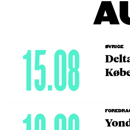
A
15.08
ØVRIGE
Delt
Købe
FOREDRA
Yond