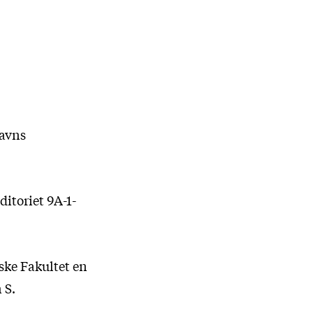
havns
ditoriet 9A-1-
ske Fakultet en
 S.