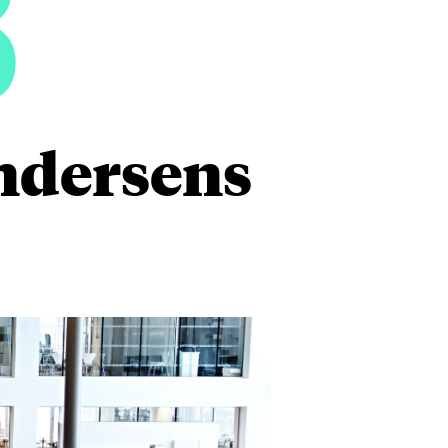
8
ndersens