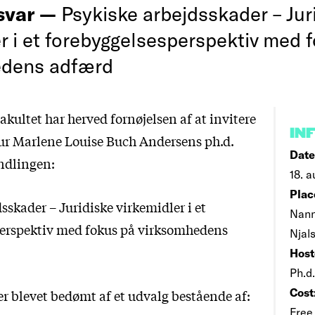
rsvar —
Psykiske arbejdsskader – Jur
er i et forebyggelsesperspektiv med 
edens adfærd
akultet har herved fornøjelsen af at invitere
IN
jur Marlene Louise Buch Andersens ph.d.
Date
andlingen:
18. a
Plac
sskader – Juridiske virkemidler i et
Nann
erspektiv med fokus på virksomhedens
Njal
Host
Ph.d.
Cost
r blevet bedømt af et udvalg bestående af:
Free