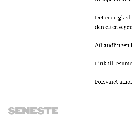
Det er en glæde
den efterfølge
Afhandlingen k
Link til resum
Forsvaret afho
SENESTE