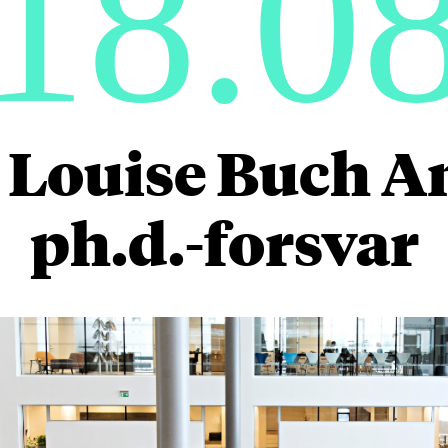
18.0
 Louise Buch A
ph.d.-forsvar