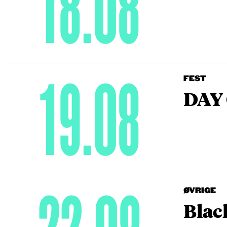
18.08
19.08
FEST
DAY 
ØVRIGE
Blac