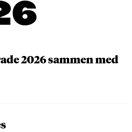
26
arade 2026 sammen med
es