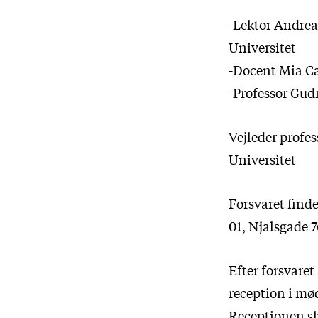
-Lektor Andrea
Universitet
-Docent Mia Ca
-Professor Gud
Vejleder profe
Universitet
Forsvaret finde
01, Njalsgade 7
Efter forsvare
reception i mø
Receptionen slu