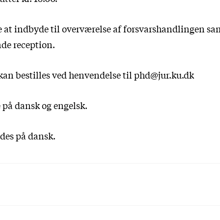
 at indbyde til overværelse af forsvarshandlingen sam
nde reception.
an bestilles ved henvendelse til phd@jur.ku.dk
e på
dansk
og
engelsk
.
ldes på dansk.