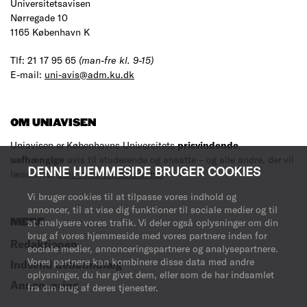
Universitetsavisen
Nørregade 10
1165 København K
Tlf: 21 17 95 65
(man-fre kl. 9-15)
E-mail:
uni-avis@adm.ku.dk
OM UNIAVISEN
Uniavisen er Københavns Universitets
prisvindende
,
uafhængige
avis til studerende og ansatte – og alle andre, der vil
DENNE HJEMMESIDE BRUGER COOKIES
læse med.
Læs mere om avisen her
.
Vi bruger cookies til at tilpasse vores indhold og
annoncer, til at vise dig funktioner til sociale medier og til
MERE
at analysere vores trafik. Vi deler også oplysninger om din
brug af vores hjemmeside med vores partnere inden for
Redaktionen
sociale medier, annonceringspartnere og analysepartnere.
Vores partnere kan kombinere disse data med andre
Indsend debatindlæg
oplysninger, du har givet dem, eller som de har indsamlet
Annoncering
fra din brug af deres tjenester.