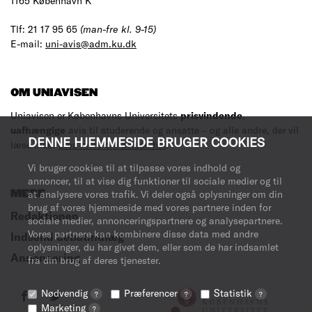
1165 København K
Tlf: 21 17 95 65
(man-fre kl. 9-15)
E-mail:
uni-avis@adm.ku.dk
OM UNIAVISEN
Uniavisen er Københavns Universitets
prisvindende
,
uafhængige
avis til studerende og ansatte – og alle andre, der vil
DENNE HJEMMESIDE BRUGER COOKIES
læse med.
Læs mere om avisen her
.
Vi bruger cookies til at tilpasse vores indhold og
annoncer, til at vise dig funktioner til sociale medier og til
at analysere vores trafik. Vi deler også oplysninger om din
MERE
brug af vores hjemmeside med vores partnere inden for
Redaktionen
sociale medier, annonceringspartnere og analysepartnere.
Vores partnere kan kombinere disse data med andre
Indsend debatindlæg
oplysninger, du har givet dem, eller som de har indsamlet
Annoncering
fra din brug af deres tjenester.
Nødvendig
Præferencer
Statistik
?
?
?
Marketing
?