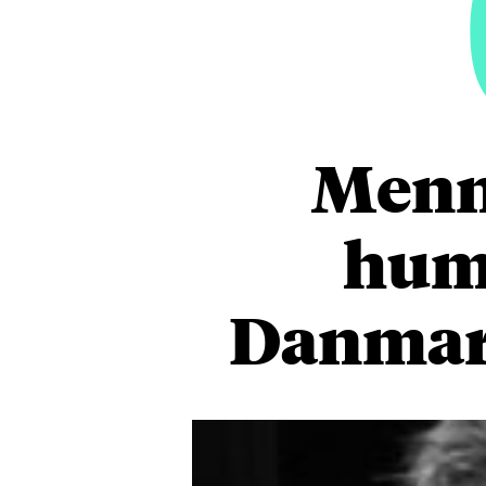
Menne
huma
Danmark