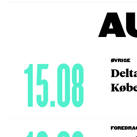
A
15.08
ØVRIGE
Delt
Købe
FOREDRA