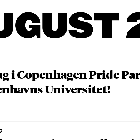
UGUST 
ag i Copenhagen Pride P
nhavns Universitet!
G