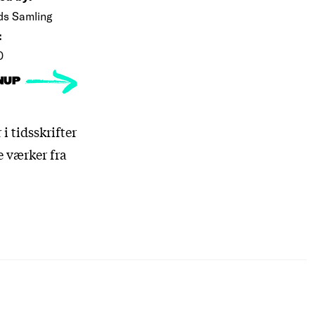
ds Samling
:
0
NUP
 tidsskrifter
e værker fra