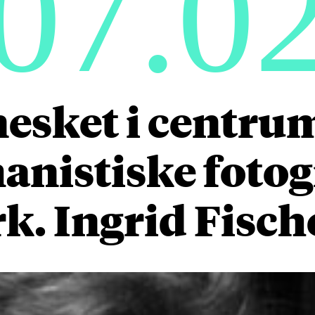
07.0
sket i centrum
nistiske fotogr
. Ingrid Fisch