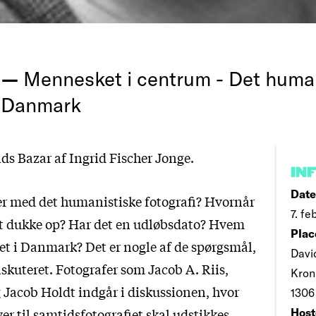
g —
Mennesket i centrum - Det huma
 i Danmark
ds Bazar af Ingrid Fischer Jonge.
IN
Date
r med det humanistiske fotografi? Hvornår
7. fe
t dukke op? Har det en udløbsdato? Hvem
Plac
et i Danmark? Det er nogle af de spørgsmål,
Davi
iskuteret. Fotografer som Jacob A. Riis,
Kron
 Jacob Holdt indgår i diskussionen, hvor
1306
er til samtidsfotografiet skal udstikkes.
Host