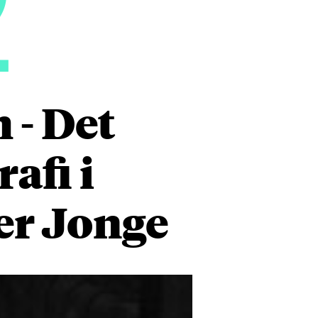
2
 - Det
afi i
er Jonge