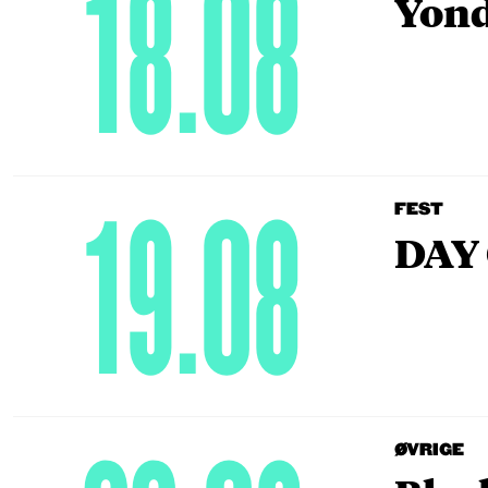
18.08
Yond
19.08
FEST
DAY 
ØVRIGE