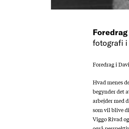
Foredra
fotografi
Foredrag i Davi
Hvad menes de
begynder det a
arbejder med d
som vil blive d
Viggo Rivad og
også perspektiv