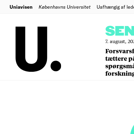
Uniavisen
Københavns Universitet
Uafhængig af led
SE
7. august, 20
Forsvars
tættere p
spørgsm
forsknin