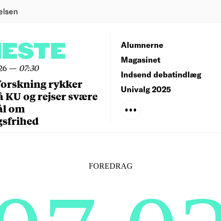
elsen
NESTE
Alumnerne
Magasinet
26
—
07:30
Indsend debatindlæg
forskning rykker
Univalg 2025
å KU og rejser svære
ål om
gsfrihed
FOREDRAG