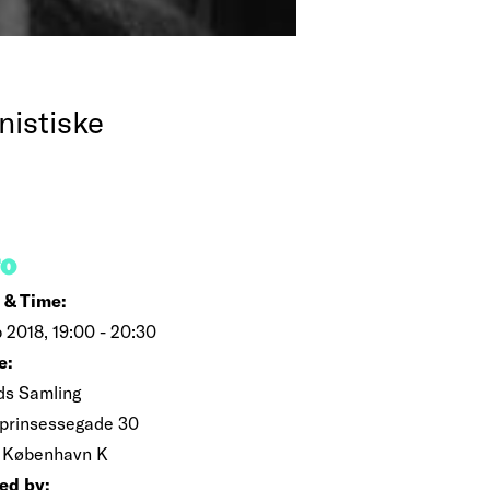
nistiske
FO
 & Time:
b 2018, 19:00 - 20:30
e:
ds Samling
prinsessegade 30
 København K
ed by: