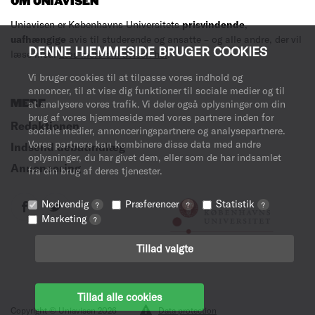
OM UNIAVISEN
Uniavisen er Københavns Universitets
prisvindende
,
uafhængige
avis til studerende og ansatte – og alle andre, der vil
DENNE HJEMMESIDE BRUGER COOKIES
læse med.
Læs mere om avisen her
.
Vi bruger cookies til at tilpasse vores indhold og
annoncer, til at vise dig funktioner til sociale medier og til
MERE
at analysere vores trafik. Vi deler også oplysninger om din
brug af vores hjemmeside med vores partnere inden for
Redaktionen
sociale medier, annonceringspartnere og analysepartnere.
Vores partnere kan kombinere disse data med andre
Indsend debatindlæg
oplysninger, du har givet dem, eller som de har indsamlet
Annoncering
fra din brug af deres tjenester.
Nødvendig
Præferencer
Statistik
?
?
?
Marketing
?
Tillad valgte
Tillad alle cookies
Copyright © Uniavisen 2026
Data protection