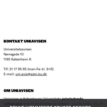
KONTAKT UNIAVISEN
Universitetsavisen
Nørregade 10
1165 København K
Tlf: 21 17 95 65
(man-fre kl. 9-15)
E-mail:
uni-avis@adm.ku.dk
OM UNIAVISEN
Uniavisen er Københavns Universitets
prisvindende
,
uafhængige
avis til studerende og ansatte – og alle andre, der vil