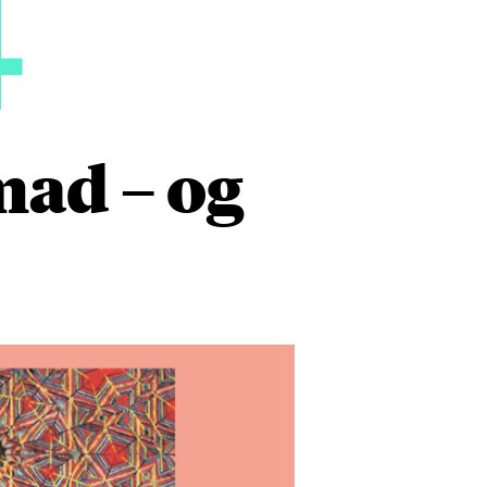
4
ad – og