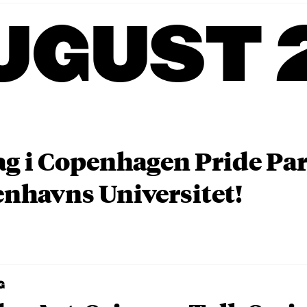
UGUST 
ag i Copenhagen Pride P
nhavns Universitet!
G