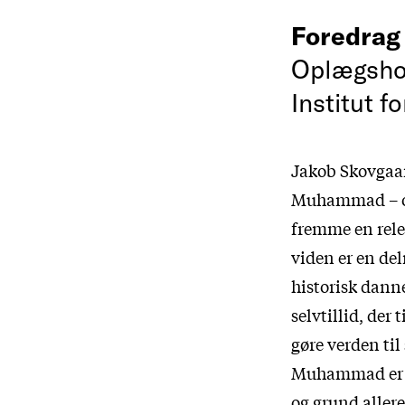
Foredra
Oplægshol
Institut f
Jakob Skovgaa
Muhammad – og 
fremme en rele
viden er en de
historisk dann
selvtillid, der
gøre verden til
Muhammad er ov
og grund allere