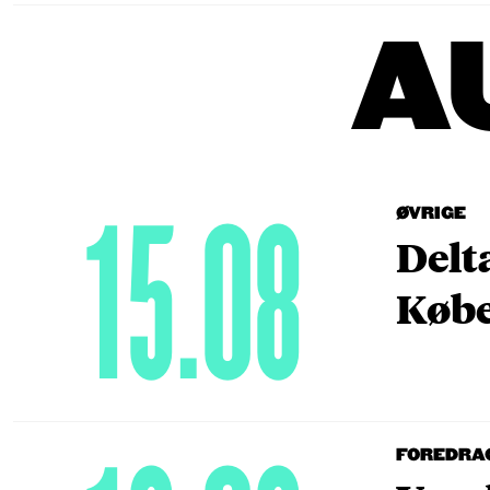
A
15.08
ØVRIGE
Delt
Købe
FOREDRA