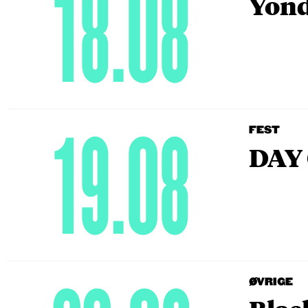
18.08
Yond
19.08
FEST
DAY 
ØVRIGE