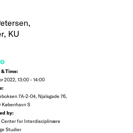
etersen,
er, KU
FO
 & Time:
pr 2022, 13:00 - 14:00
e:
boksen 7A-2-04, Njalsgade 76,
 København S
ed by:
 Center for Interdisciplinære
ge Studier