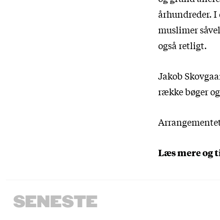
århundreder. I 
muslimer såvel
også retligt.
Jakob Skovgaard
række bøger og
Arrangementet 
Læs mere og t
SENESTE