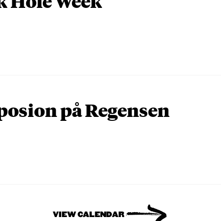
k Hole Week
osion på Regensen
VIEW CALENDAR