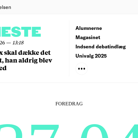
elsen
NESTE
Alumnerne
Magasinet
026
—
13:18
Indsend debatindlæg
x skal dække det
Univalg 2025
, han aldrig blev
ed
FOREDRAG