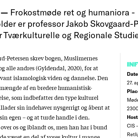
g —
Frokostmøde ret og humaniora -
der er professor Jakob Skovgaard-P
or Tværkulturelle og Regionale Studi
rd-Petersen skrev bogen, Muslimernes
IN
alle andres (Gyldendal, 2020), for at
Date
vant islamologisk viden og dannelse. Den
27. a
lmængde af en bredere humanistisk-
Plac
else, som indbefatter den type kulturel
Møde
 tillader sin indehaver nysgerrigt og åbent at
2300
 sin egen – og at turde handle i den.
Host
CIS -
er os og iblandt os, men han har i bund
Retli
de været en del af vores kultur i mange