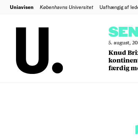
Uniavisen
Københavns Universitet
Uafhængig af led
SE
5. august, 2
Knud Bri
kontinent
færdig m