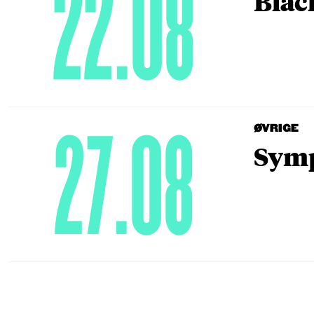
22.08
Blac
27.08
ØVRIGE
Symp