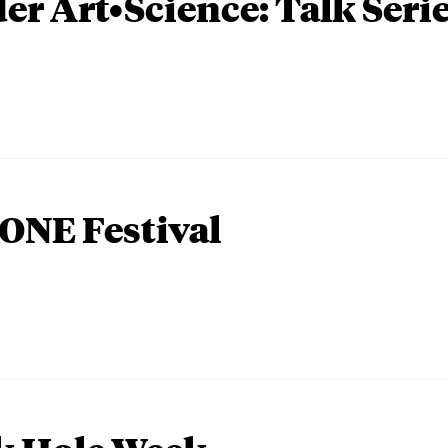
er Art•Science: Talk Seri
ONE Festival