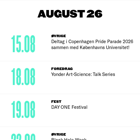
AUGUST 26
15.08
ØVRIGE
Deltag i Copenhagen Pride Parade 2026
sammen med Københavns Universitet!
18.08
FOREDRAG
Yonder Art•Science: Talk Series
19.08
FEST
DAY ONE Festival
ØVRIGE
Black Hole Week