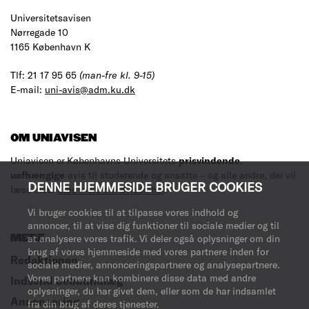
Universitetsavisen
Nørregade 10
1165 København K
Tlf: 21 17 95 65
(man-fre kl. 9-15)
E-mail:
uni-avis@adm.ku.dk
OM UNIAVISEN
Uniavisen er Københavns Universitets
prisvindende
,
uafhængige
avis til studerende og ansatte – og alle andre, der vil
DENNE HJEMMESIDE BRUGER COOKIES
læse med.
Læs mere om avisen her
.
Vi bruger cookies til at tilpasse vores indhold og
annoncer, til at vise dig funktioner til sociale medier og til
MERE
at analysere vores trafik. Vi deler også oplysninger om din
brug af vores hjemmeside med vores partnere inden for
Redaktionen
sociale medier, annonceringspartnere og analysepartnere.
Vores partnere kan kombinere disse data med andre
Indsend debatindlæg
oplysninger, du har givet dem, eller som de har indsamlet
Annoncering
fra din brug af deres tjenester.