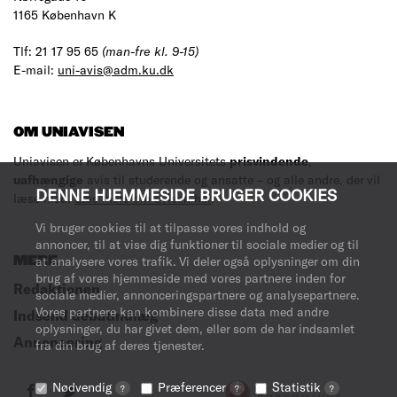
1165 København K
Tlf: 21 17 95 65
(man-fre kl. 9-15)
E-mail:
uni-avis@adm.ku.dk
OM UNIAVISEN
Uniavisen er Københavns Universitets
prisvindende
,
uafhængige
avis til studerende og ansatte – og alle andre, der vil
DENNE HJEMMESIDE BRUGER COOKIES
læse med.
Læs mere om avisen her
.
Vi bruger cookies til at tilpasse vores indhold og
annoncer, til at vise dig funktioner til sociale medier og til
MERE
at analysere vores trafik. Vi deler også oplysninger om din
brug af vores hjemmeside med vores partnere inden for
Redaktionen
sociale medier, annonceringspartnere og analysepartnere.
Vores partnere kan kombinere disse data med andre
Indsend debatindlæg
oplysninger, du har givet dem, eller som de har indsamlet
Annoncering
fra din brug af deres tjenester.
Nødvendig
Præferencer
Statistik
?
?
?