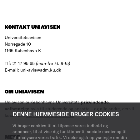
KONTAKT UNIAVISEN
Universitetsavisen
Nørregade 10
1165 København K
Tlf: 21 17 95 65
(man-fre kl. 9-15)
E-mail:
uni-avis@adm.ku.dk
OM UNIAVISEN
Uniavisen er Københavns Universitets
prisvindende
,
uafhængige
avis til studerende og ansatte – og alle andre, der vil
DENNE HJEMMESIDE BRUGER COOKIES
læse med.
Læs mere om avisen her
.
Vi bruger cookies til at tilpasse vores indhold og
annoncer, til at vise dig funktioner til sociale medier og til
MERE
at analysere vores trafik. Vi deler også oplysninger om din