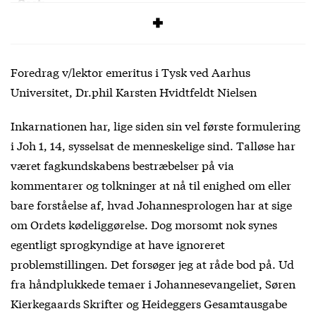
Cost:
50 DKK
Foredrag v/lektor emeritus i Tysk ved Aarhus
Universitet, Dr.phil Karsten Hvidtfeldt Nielsen
Inkarnationen har, lige siden sin vel første formulering
i Joh 1, 14, sysselsat de menneskelige sind. Talløse har
været fagkundskabens bestræbelser på via
kommentarer og tolkninger at nå til enighed om eller
bare forståelse af, hvad Johannesprologen har at sige
om Ordets kødeliggørelse. Dog morsomt nok synes
egentligt sprogkyndige at have ignoreret
problemstillingen. Det forsøger jeg at råde bod på. Ud
fra håndplukkede temaer i Johannesevangeliet, Søren
Kierkegaards Skrifter og Heideggers Gesamtausgabe