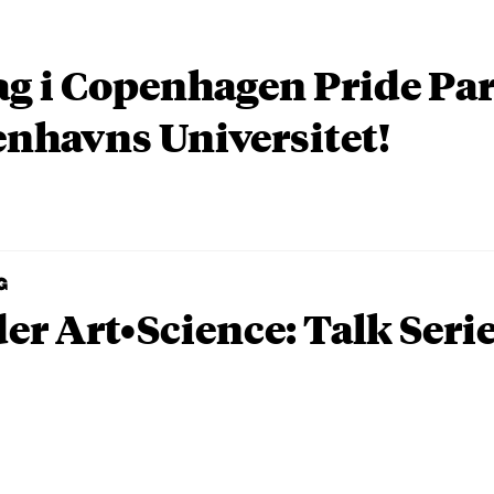
ag i Copenhagen Pride P
nhavns Universitet!
G
er Art•Science: Talk Seri