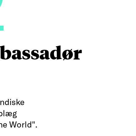
2
mbassadør
indiske
oplæg
the World".