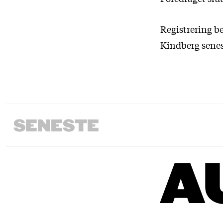
Registrering b
Kindberg senest
SENESTE
A