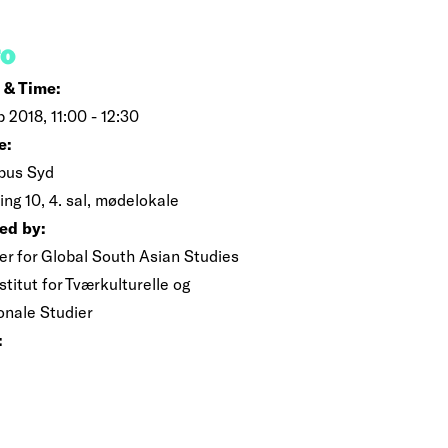
FO
 & Time:
b 2018, 11:00 - 12:30
e:
us Syd
ng 10, 4. sal, mødelokale
ed by:
er for Global South Asian Studies
stitut for Tværkulturelle og
onale Studier
: