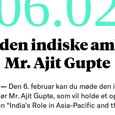
06.0
 den indiske a
Mr. Ajit Gupte
g —
Den 6. februar kan du møde den 
r Mr. Ajit Gupte, som vil holde et 
en "India's Role in Asia-Pacific and 