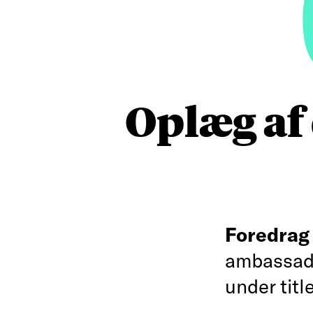
Oplæg af
Foredra
ambassadø
under titl