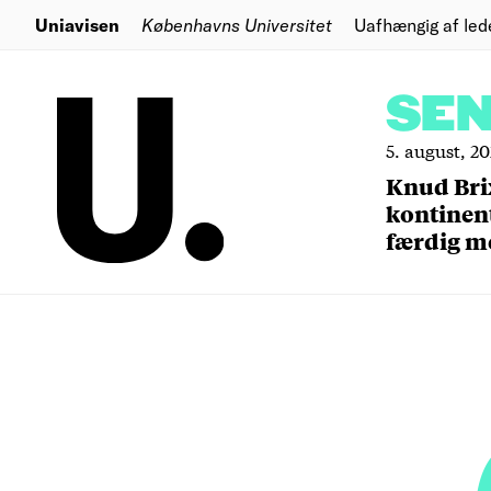
Uniavisen
Københavns Universitet
Uafhængig af led
SE
5. august, 2
Knud Bri
kontinent
færdig m