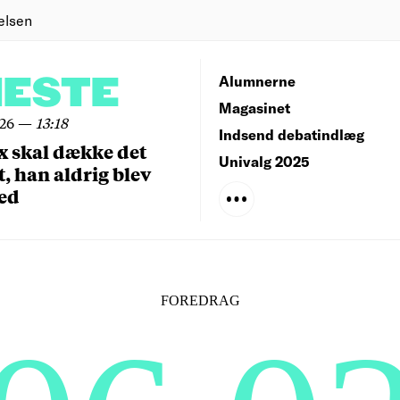
elsen
NESTE
Alumnerne
Magasinet
026
—
13:18
Indsend debatindlæg
x skal dække det
Univalg 2025
, han aldrig blev
ed
FOREDRAG