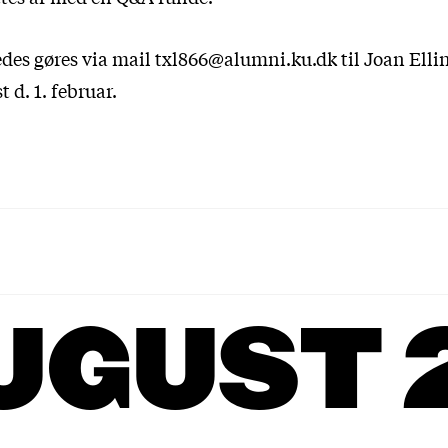
edes gøres via mail txl866@alumni.ku.dk til Joan Ell
 d. 1. februar.
UGUST 