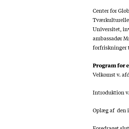
Center for Glob
Tværkulturelle
Universitet, in
ambassadør Mr. 
forfriskninger t
Program for 
Velkomst v. af
Introduktion v
Oplæg af den i
Foredraget slu