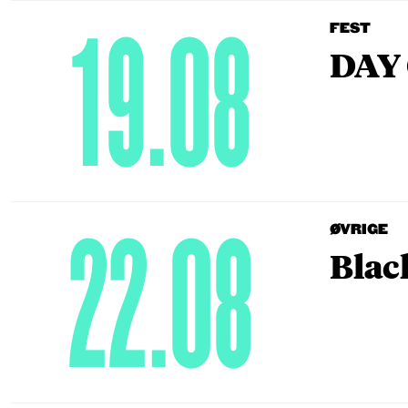
19.08
FEST
DAY 
22.08
ØVRIGE
Blac