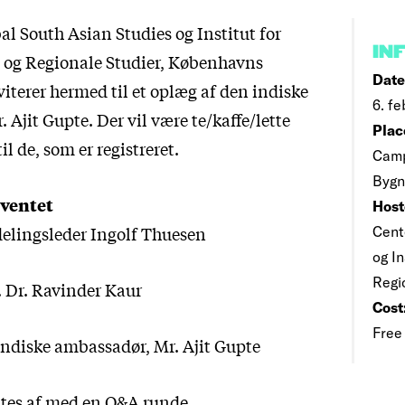
al South Asian Studies og Institut for
IN
 og Regionale Studier, Københavns
Date
viterer hermed til et oplæg af den indiske
6. fe
Ajit Gupte. Der vil være te/kaffe/lette
Plac
il de, som er registreret.
Camp
Bygni
eventet
Host
delingsleder Ingolf Thuesen
Cent
og In
Regi
. Dr. Ravinder Kaur
Cost
Free
ndiske ambassadør, Mr. Ajit Gupte
ttes af med en Q&A runde.