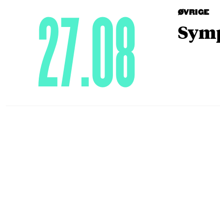
27.08
ØVRIGE
Symp