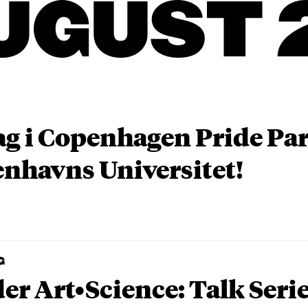
UGUST 
ag i Copenhagen Pride P
nhavns Universitet!
G
er Art•Science: Talk Seri