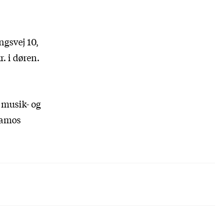
ngsvej 10,
kr. i døren.
 musik- og
namos