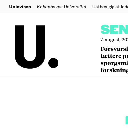
Uniavisen
Københavns Universitet
Uafhængig af led
SE
7. august, 20
Forsvars
tættere p
spørgsm
forsknin