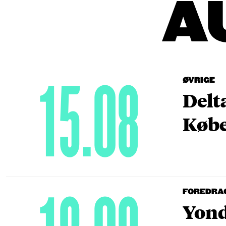
A
15.08
ØVRIGE
Delt
Købe
FOREDRA
Yond