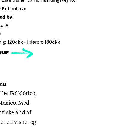
 København
ed by:
turA
:
lg: 120dkk - I døren: 180dkk
NUP
den
let Folklórico,
 Mexico. Med
ntiske ånd af
er en visuel og