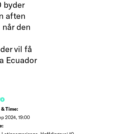
0 byder
n aften
 når den
er vil få
ra Ecuador
FO
 & Time:
ep 2024, 19:00
e:
 Latinoamericana, Høffdingsvej 10,