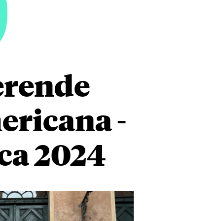
9
erende
ericana -
ca 2024