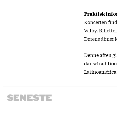
Praktisk inf
Koncerten find
Valby. Billette
Dørene åbner kl
Denne aften gi
dansetradition
Latinoamérica 
SENESTE