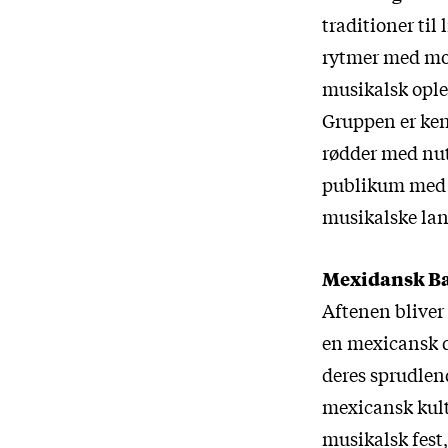
traditioner til
rytmer med mod
musikalsk ople
Gruppen er kend
rødder med nuti
publikum med 
musikalske la
Mexidansk Ba
Aftenen bliver
en mexicansk d
deres sprudlen
mexicansk kultu
musikalsk fest