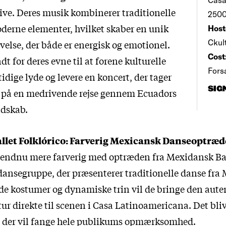
 live. Deres musik kombinerer traditionelle
2500
erne elementer, hvilket skaber en unik
Host
Ckul
velse, der både er energisk og emotionel.
Cost
t for deres evne til at forene kulturelle
Forsa
dige lyde og levere en koncert, der tager
SIG
på en medrivende rejse gennem Ecuadors
ndskab.
llet Folklórico: Farverig Mexicansk Danseoptræ
 endnu mere farverig med optræden fra Mexidansk Bal
ansegruppe, der præsenterer traditionelle danse fra
de kostumer og dynamiske trin vil de bringe den aute
r direkte til scenen i Casa Latinoamericana. Det bliv
, der vil fange hele publikums opmærksomhed.