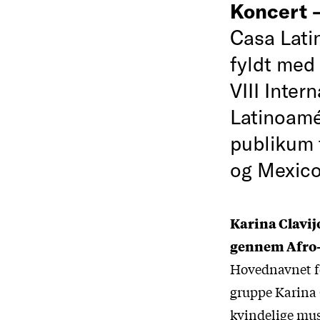
Koncert
Casa Lati
fyldt med
VIII Inte
Latinoamé
publikum 
og Mexico
Karina Clavij
gennem Afro
Hovednavnet fo
gruppe Karina C
kvindelige mus