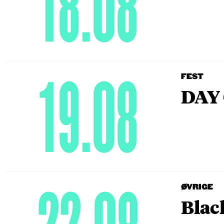
18.08
19.08
FEST
DAY 
ØVRIGE
Blac