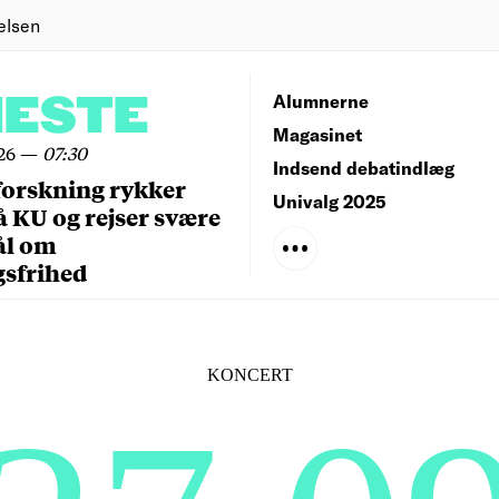
elsen
NESTE
Alumnerne
Magasinet
26
—
07:30
Indsend debatindlæg
forskning rykker
Univalg 2025
å KU og rejser svære
ål om
gsfrihed
KONCERT