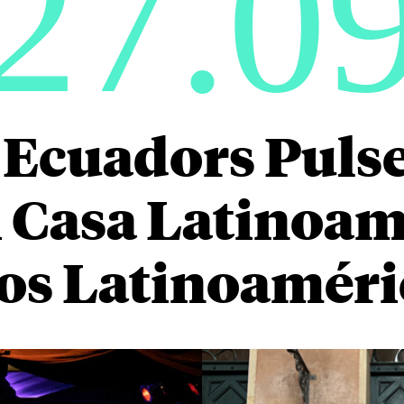
27.0
 Ecuadors Puls
 Casa Latinoam
s Latinoaméri