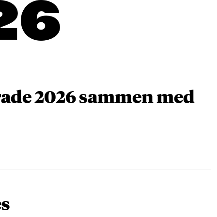
26
arade 2026 sammen med
es