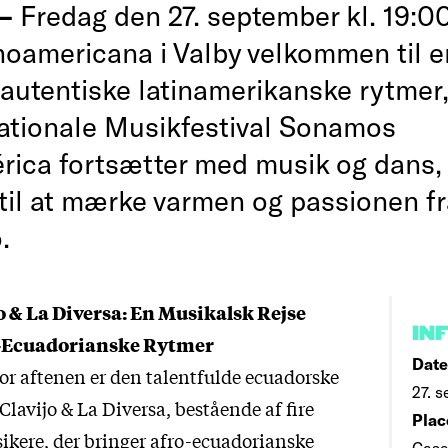
 —
Fredag den 27. september kl. 19:0
noamericana i Valby velkommen til e
 autentiske latinamerikanske rytmer,
rnationale Musikfestival Sonamos
rica fortsætter med musik og dans, d
til at mærke varmen og passionen f
.
o & La Diversa: En Musikalsk Rejse
IN
-Ecuadorianske Rytmer
Date
r aftenen er den talentfulde ecuadorske
27. s
lavijo & La Diversa, bestående af fire
Plac
ikere, der bringer afro-ecuadorianske
Casa