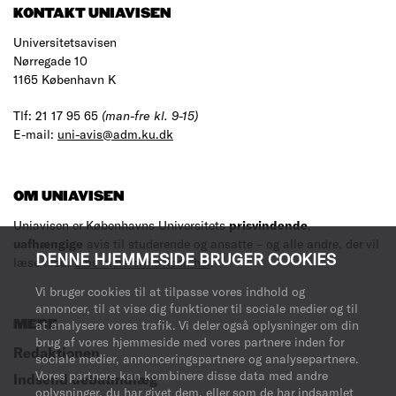
KONTAKT UNIAVISEN
Universitetsavisen
Nørregade 10
1165 København K
Tlf: 21 17 95 65
(man-fre kl. 9-15)
E-mail:
uni-avis@adm.ku.dk
OM UNIAVISEN
Uniavisen er Københavns Universitets
prisvindende
,
uafhængige
avis til studerende og ansatte – og alle andre, der vil
DENNE HJEMMESIDE BRUGER COOKIES
læse med.
Læs mere om avisen her
.
Vi bruger cookies til at tilpasse vores indhold og
annoncer, til at vise dig funktioner til sociale medier og til
MERE
at analysere vores trafik. Vi deler også oplysninger om din
brug af vores hjemmeside med vores partnere inden for
Redaktionen
sociale medier, annonceringspartnere og analysepartnere.
Vores partnere kan kombinere disse data med andre
Indsend debatindlæg
oplysninger, du har givet dem, eller som de har indsamlet