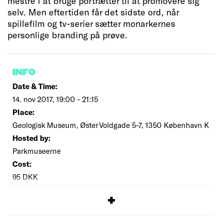
mestre i at bruge portrætter til at promovere sig
selv. Men eftertiden får det sidste ord, når
spillefilm og tv-serier sætter monarkernes
personlige branding på prøve.
INFO
Date & Time:
14. nov 2017, 19:00 - 21:15
Place:
Geologisk Museum, Øster Voldgade 5-7, 1350 København K
Hosted by:
Parkmuseerne
Cost:
95 DKK
SIGNUP