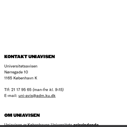
KONTAKT UNIAVISEN
Universitetsavisen
Nørregade 10
1165 København K
Tlf: 21 17 95 65
(man-fre kl. 9-15)
E-mail:
uni-avis@adm.ku.dk
OM UNIAVISEN
Uniavisen er Københavns Universitets
prisvindende
,