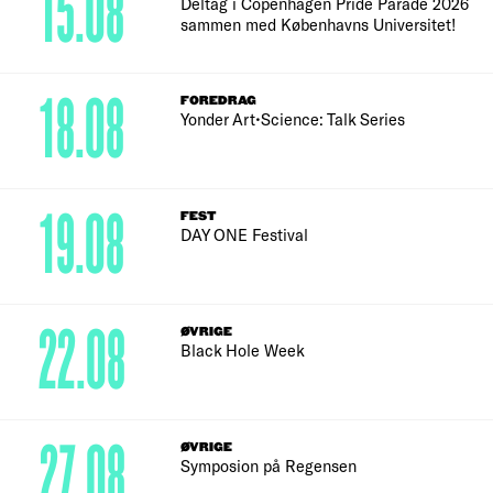
15.08
Deltag i Copenhagen Pride Parade 2026
sammen med Københavns Universitet!
18.08
FOREDRAG
Yonder Art•Science: Talk Series
19.08
FEST
DAY ONE Festival
22.08
ØVRIGE
Black Hole Week
27.08
ØVRIGE
Symposion på Regensen