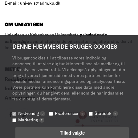
E-mail:
uni-avis@adm.ku.dk
OM UNIAVISEN
Uniavisen er Københavns Universitets
prisvindende
,
uafhængige
avis til studerende og ansatte – og alle andre, der vil
DENNE HJEMMESIDE BRUGER COOKIES
læse med.
Læs mere om avisen her
.
Vi bruger cookies til at tilpasse vores indhold og
annoncer, til at vise dig funktioner til sociale medier og til
at analysere vores trafik. Vi deler også oplysninger om din
MERE
brug af vores hjemmeside med vores partnere inden for
Redaktionen
sociale medier, annonceringspartnere og analysepartnere.
Vores partnere kan kombinere disse data med andre
Indsend debatindlæg
oplysninger, du har givet dem, eller som de har indsamlet
Annoncering
fra din brug af deres tjenester.
Nødvendig
Præferencer
Statistik
?
?
?
Marketing
?
Tillad valgte