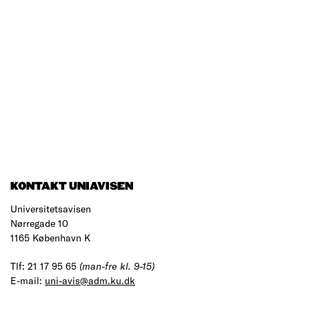
KONTAKT UNIAVISEN
Universitetsavisen
Nørregade 10
1165 København K
Tlf: 21 17 95 65
(man-fre kl. 9-15)
E-mail:
uni-avis@adm.ku.dk