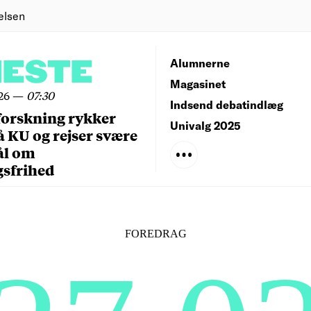
elsen
NESTE
Alumnerne
Magasinet
26
—
07:30
Indsend debatindlæg
forskning rykker
Univalg 2025
å KU og rejser svære
ål om
gsfrihed
FOREDRAG