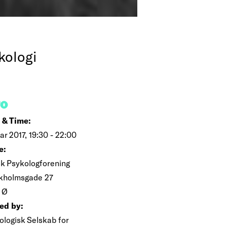
kologi
FO
 & Time:
ar 2017, 19:30 - 22:00
e:
k Psykologforening
kholmsgade 27
 Ø
ed by:
ologisk Selskab for