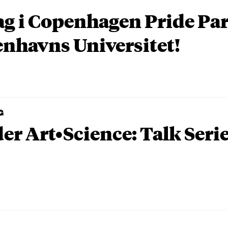
ag i Copenhagen Pride P
nhavns Universitet!
G
er Art•Science: Talk Seri