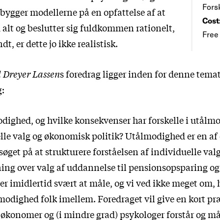
Fors
 bygger modellerne på en opfattelse af at
Cost
alt og beslutter sig fuldkommen rationelt,
Free
, er dette jo ikke realistisk.
d Dreyer Lassen
s foredrag ligger inden for denne temat
:
dighed, og hvilke konsekvenser har forskelle i utålm
lle valg og økonomisk politik? Utålmodighed er en a
søget på at strukturere forståelsen af individuelle valg 
ing over valg af uddannelse til pensionsopsparing og
r imidlertid svært at måle, og vi ved ikke meget om, h
lmodighed folk imellem. Foredraget vil give en kort p
 økonomer og (i mindre grad) psykologer forstår og mål