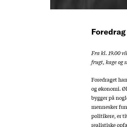
Foredra
Fra kl. 19.00 vi
frugt, kage og 
Foredraget ha
og økonomi. Ø
bygger på nogl
mennesker fung
politikere, er t
realistiske opf