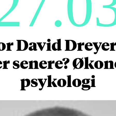
27.0
or David Dreyer
er senere? Øko
psykologi