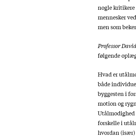
nogle kritikere
mennesker ved 
men som bekendt
Professor Davi
følgende oplæg
Hvad er utålmo
både individue
byggesten i for
motion og rygn
Utålmodighed e
forskelle i utå
hvordan (især)