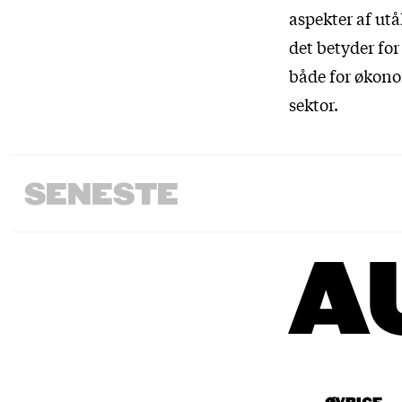
aspekter af ut
det betyder for
både for økonom
sektor.
SENESTE
A