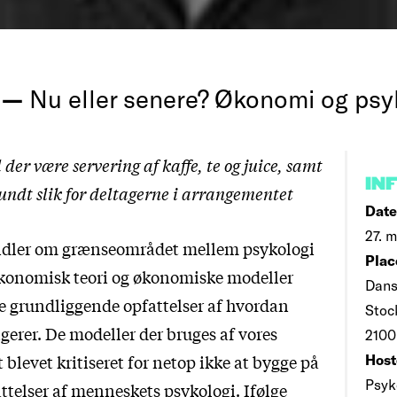
g —
Nu eller senere? Økonomi og psy
l der være servering af kaffe, te og juice, samt
IN
sundt slik for deltagerne i arrangementet
Date
27. m
ndler om grænseområdet mellem psykologi
Plac
konomisk teori og økonomiske modeller
Dans
e grundliggende opfattelser af hvordan
Stoc
erer. De modeller der bruges af vores
2100
it blevet kritiseret for netop ikke at bygge på
Host
Psyk
attelser af menneskets psykologi. Ifølge