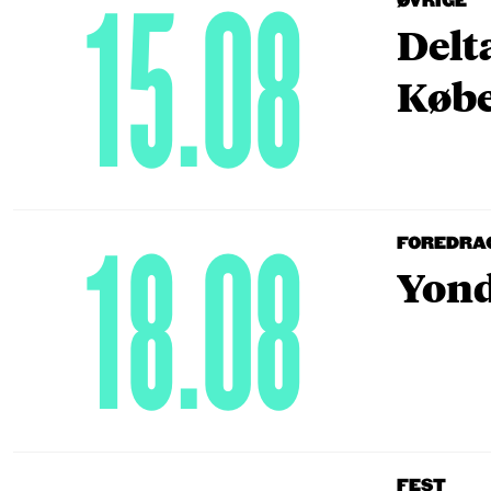
15.08
ØVRIGE
Delt
Købe
18.08
FOREDRA
Yond
FEST