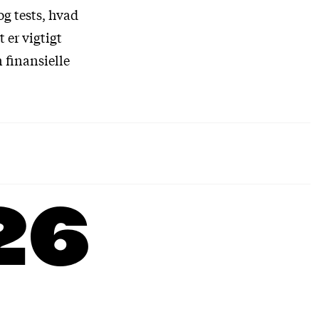
g tests, hvad
 er vigtigt
n finansielle
26