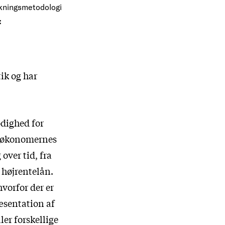
kningsmetodologi
:
ik og har
odighed for
f økonomernes
over tid, fra
 højrentelån.
vorfor der er
ræsentation af
er forskellige