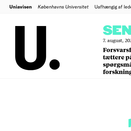
Uniavisen
Københavns Universitet
Uafhængig af led
SE
7. august, 20
Forsvars
tættere p
spørgsm
forsknin