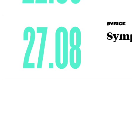
27.08
ØVRIGE
Symp