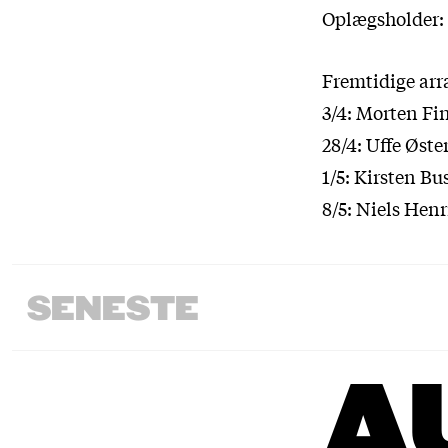
Oplægsholder: 
Fremtidige ar
3/4: Morten Fi
28/4: Uffe Øst
1/5: Kirsten B
8/5: Niels Hen
SENESTE
A