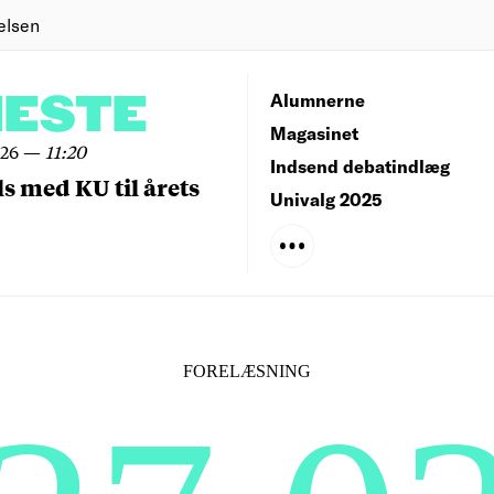
elsen
NESTE
Alumnerne
Magasinet
026
—
11:20
Indsend debatindlæg
ls med KU til årets
Univalg 2025
FORELÆSNING