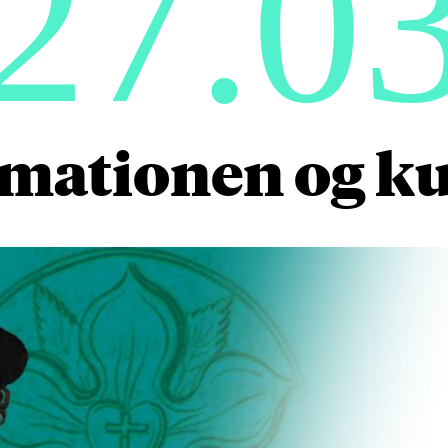
27.0
mationen og k