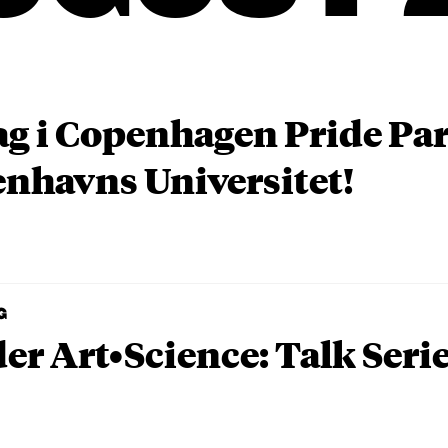
ag i Copenhagen Pride P
nhavns Universitet!
G
er Art•Science: Talk Seri