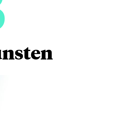
3
unsten