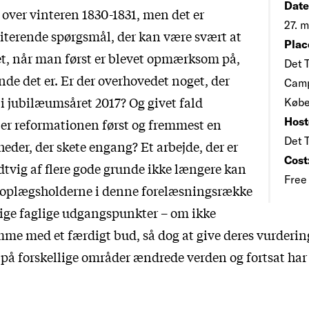
Date
 over vinteren 1830-1831, men det er
27. m
citerende spørgsmål, der kan være svært at
Plac
et, når man først er blevet opmærksom på,
Det 
de det er. Er der overhovedet noget, der
Camp
 i jubilæumsåret 2017? Og givet fald
Købe
Host
 er reformationen først og fremmest en
Det 
eder, der skete engang? Et arbejde, der er
Cost
dtvig af flere gode grunde ikke længere kan
Free
r oplægsholderne i denne forelæsningsrække
elige faglige udgangspunkter – om ikke
mme med et færdigt bud, så dog at give deres vurderin
på forskellige områder ændrede verden og fortsat ha