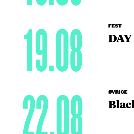
19.08
FEST
DAY 
22.08
ØVRIGE
Blac