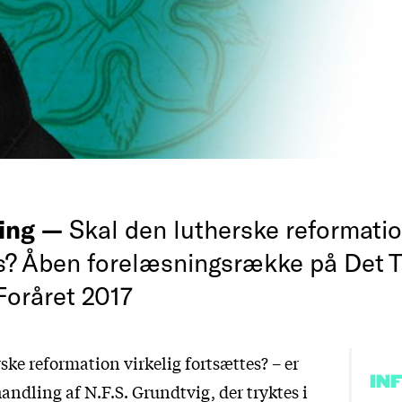
ing —
Skal den lutherske reformation
s? Åben forelæsningsrække på Det T
Foråret 2017
ske reformation virkelig fortsættes? – er
IN
handling af N.F.S. Grundtvig, der tryktes i