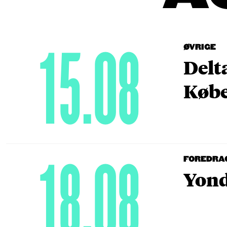
15.08
ØVRIGE
Delt
Købe
18.08
FOREDRA
Yond