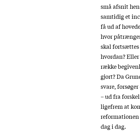
små afsnit hen
samtidig et in
få ud af hoved
hvor påtrængen
skal fortsættes
hvordan? Eller
række begivenh
gjort? Da Grun
svare, forsøge
– ud fra forsk
ligefrem at ko
reformationen 
dag i dag.