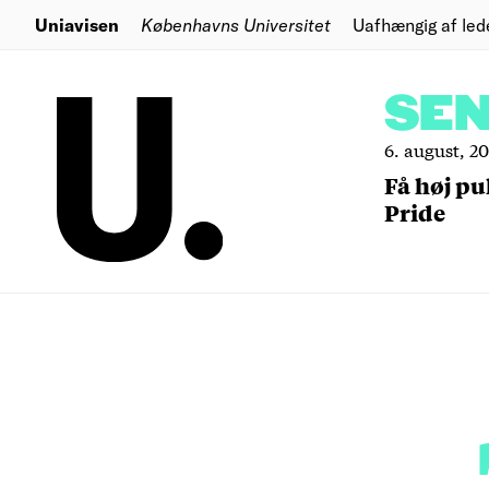
Uniavisen
Københavns Universitet
Uafhængig af led
SE
6. august, 2
Få høj pu
Pride