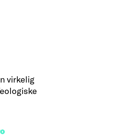
 virkelig
eologiske
FO