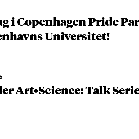
ag i Copenhagen Pride P
nhavns Universitet!
G
er Art•Science: Talk Seri