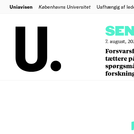
Uniavisen
Københavns Universitet
Uafhængig af led
SE
7. august, 20
Forsvars
tættere p
spørgsm
forsknin