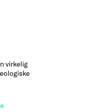
 virkelig
eologiske
FO