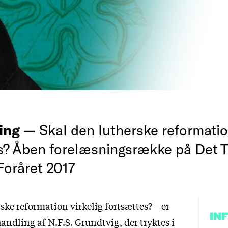
ing —
Skal den lutherske reformation
s? Åben forelæsningsrække på Det T
Foråret 2017
ske reformation virkelig fortsættes? – er
IN
handling af N.F.S. Grundtvig, der tryktes i