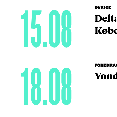
15.08
ØVRIGE
Delt
Købe
18.08
FOREDRA
Yond