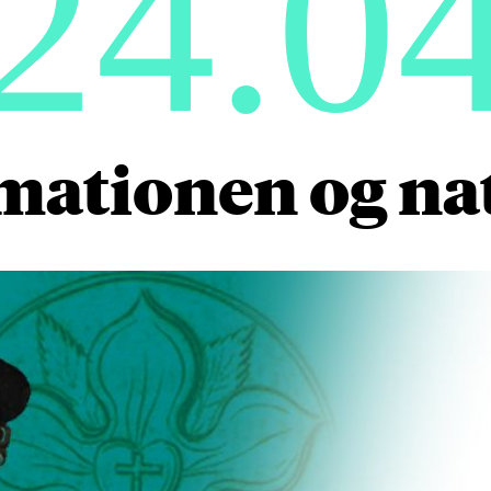
24.0
mationen og na