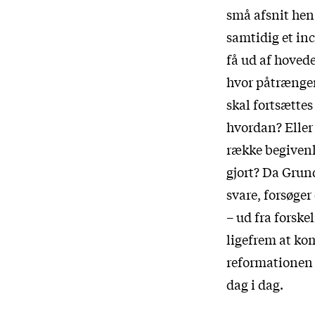
små afsnit hen
samtidig et in
få ud af hoved
hvor påtrængen
skal fortsættes
hvordan? Eller
række begivenh
gjort? Da Grun
svare, forsøge
– ud fra forsk
ligefrem at ko
reformationen 
dag i dag.