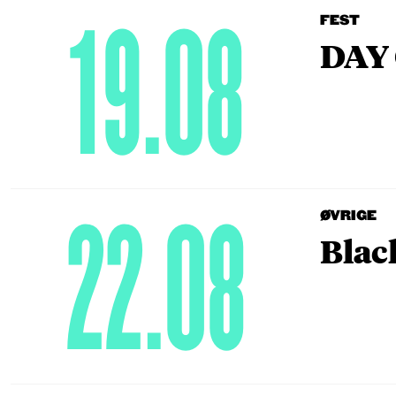
19.08
FEST
DAY 
22.08
ØVRIGE
Blac