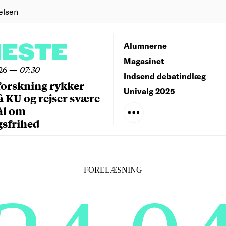
elsen
NESTE
Alumnerne
Magasinet
26
—
07:30
Indsend debatindlæg
forskning rykker
Univalg 2025
å KU og rejser svære
ål om
gsfrihed
FORELÆSNING