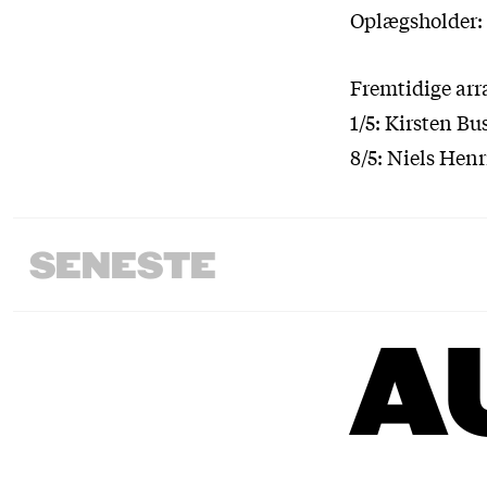
Oplægsholder: 
Fremtidige ar
1/5: Kirsten B
8/5: Niels Hen
SENESTE
A