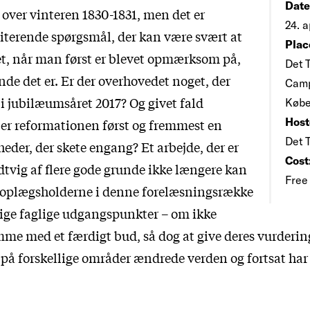
Date
 over vinteren 1830-1831, men det er
24. a
citerende spørgsmål, der kan være svært at
Plac
et, når man først er blevet opmærksom på,
Det 
de det er. Er der overhovedet noget, der
Camp
 i jubilæumsåret 2017? Og givet fald
Købe
Host
 er reformationen først og fremmest en
Det 
eder, der skete engang? Et arbejde, der er
Cost
dtvig af flere gode grunde ikke længere kan
Free
r oplægsholderne i denne forelæsningsrække
elige faglige udgangspunkter – om ikke
mme med et færdigt bud, så dog at give deres vurderin
på forskellige områder ændrede verden og fortsat ha