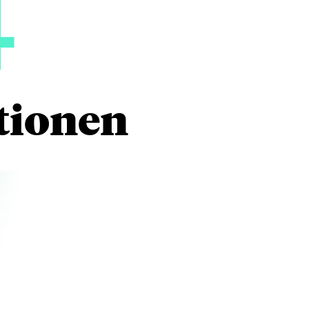
4
tionen