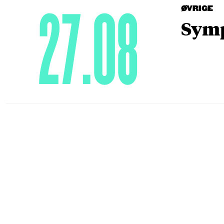
27.08
ØVRIGE
Symp