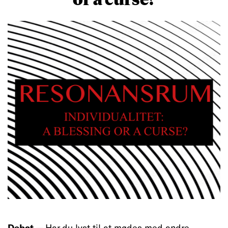
Debat —
Har du lyst til at mødes med andre