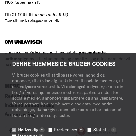
1165 København K
Tlf: 21 17 95 65
(man-fre kl. 9-15)
E-mail:
uni-avis@adm.ku.dk
OM UNIAVISEN
Uniavisen er Københavns Universitets
prisvindende
,
uafhængige
avis til studerende og ansatte – og alle andre, der vil
DENNE HJEMMESIDE BRUGER COOKIES
læse med.
Læs mere om avisen her
.
Vi bruger cookies til at tilpasse vores indhold og
annoncer, til at vise dig funktioner til sociale medier og til
MERE
at analysere vores trafik. Vi deler også oplysninger om din
brug af vores hjemmeside med vores partnere inden for
Redaktionen
sociale medier, annonceringspartnere og analysepartnere.
Vores partnere kan kombinere disse data med andre
Indsend debatindlæg
oplysninger, du har givet dem, eller som de har indsamlet
Annoncering
fra din brug af deres tjenester.
Nødvendig
Præferencer
Statistik
?
?
?
Marketing