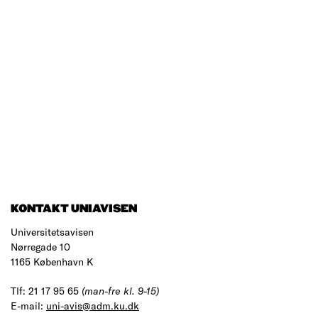
KONTAKT UNIAVISEN
Universitetsavisen
Nørregade 10
1165 København K
Tlf: 21 17 95 65
(man-fre kl. 9-15)
E-mail:
uni-avis@adm.ku.dk