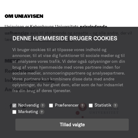
OM UNIAVISEN
Uniavisen er Københavns Universitets
prisvindende
,
uafhængige
avis til studerende og ansatte – og alle andre, der vil
DENNE HJEMMESIDE BRUGER COOKIES
læse med.
Læs mere om avisen her
.
Vi bruger cookies til at tilpasse vores indhold og
annoncer, til at vise dig funktioner til sociale medier og til
MERE
at analysere vores trafik. Vi deler også oplysninger om din
brug af vores hjemmeside med vores partnere inden for
Redaktionen
sociale medier, annonceringspartnere og analysepartnere.
Vores partnere kan kombinere disse data med andre
Indsend debatindlæg
oplysninger, du har givet dem, eller som de har indsamlet
Annoncering
fra din brug af deres tjenester.
Nødvendig
Præferencer
Statistik
?
?
?
Marketing
?
Tillad valgte