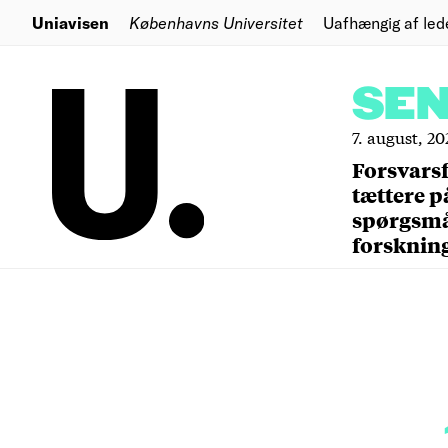
Uniavisen
Københavns Universitet
Uafhængig af led
SE
7. august, 20
Forsvars
tættere p
spørgsm
forsknin