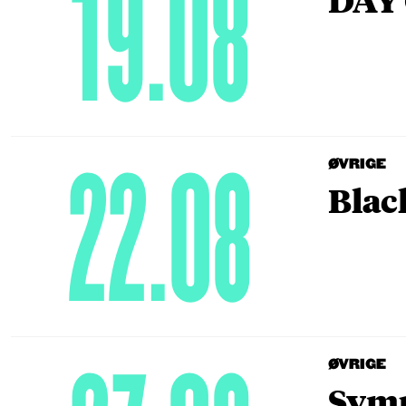
19.08
22.08
ØVRIGE
Blac
ØVRIGE
Symp