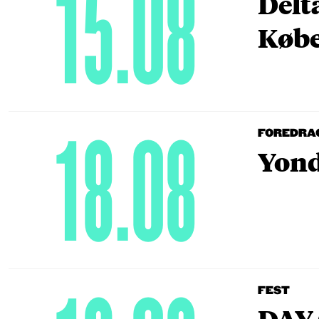
15.08
Delt
Købe
18.08
FOREDRA
Yond
FEST
DAY 