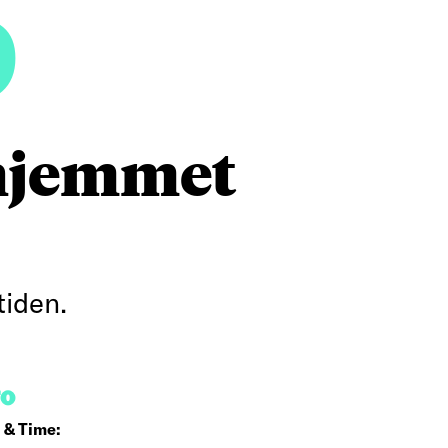
5
hjemmet
tiden.
FO
 & Time: