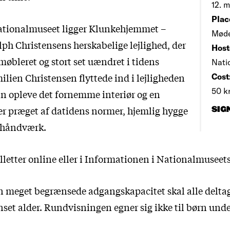
12. m
Plac
Nationalmuseet ligger Klunkehjemmet –
Møde
lph Christensens herskabelige lejlighed, der
Host
møbleret og stort set uændret i tidens
Nati
ilien Christensen flyttede ind i lejligheden
Cost
50 kr
kan opleve det fornemme interiør og en
er præget af datidens normer, hjemlig hygge
SIG
 håndværk.
letter online eller i Informationen i Nationalmuseets
n meget begrænsede adgangskapacitet skal alle deltag
set alder. Rundvisningen egner sig ikke til børn under