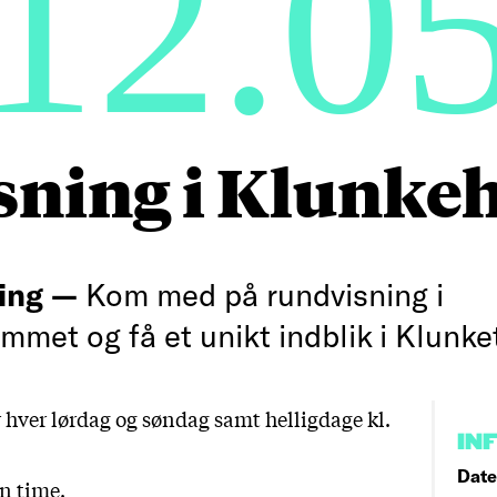
12.0
sning i Klunke
ing —
Kom med på rundvisning i
met og få et unikt indblik i Klunke
hver lørdag og søndag samt helligdage kl.
IN
Date
en time.