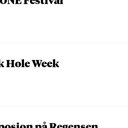
k Hole Week
osion på Regensen