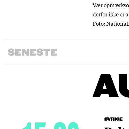
Vær opmærksom p
derfor ikke er 
Foto: Nationa
SENESTE
A
ØVRIGE