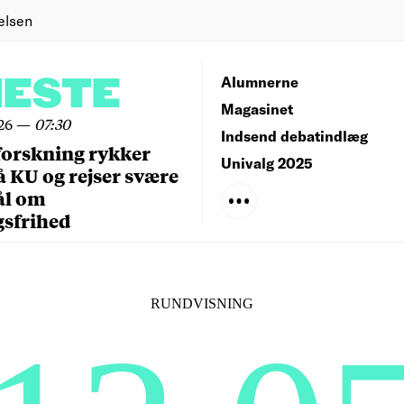
elsen
NESTE
Alumnerne
Magasinet
26
—
07:30
Indsend debatindlæg
forskning rykker
Univalg 2025
å KU og rejser svære
ål om
gsfrihed
RUNDVISNING