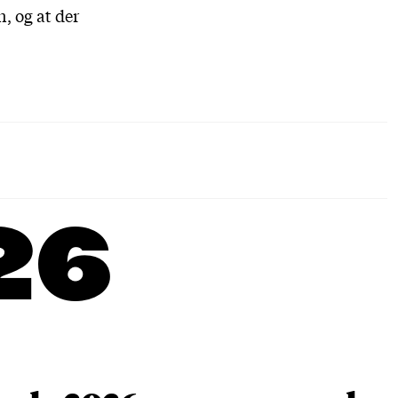
, og at der
26