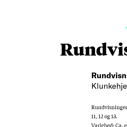
Rundvi
Rundvisn
Klunkehjem
Rundvisninger 
11, 12 og 13.
Varighed: Ca. 