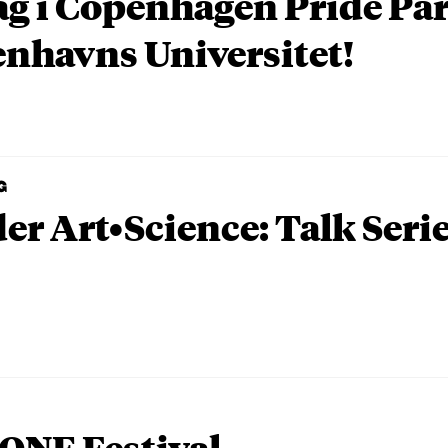
ag i Copenhagen Pride P
nhavns Universitet!
G
er Art•Science: Talk Seri
ONE Festival