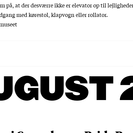
å, at der desværre ikke er elevator op til lejligheden
adgang med kørestol, klapvogn eller rollator.
lmuseet
UGUST 