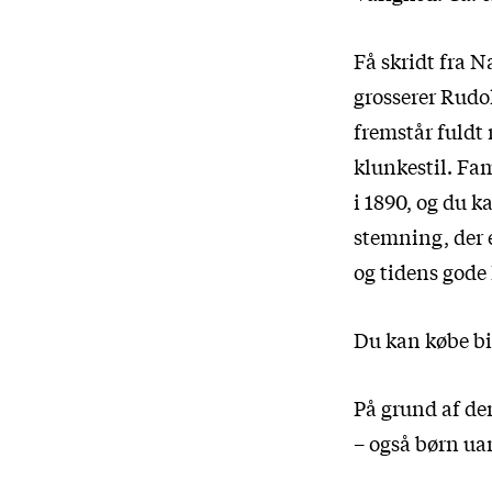
Få skridt fra 
grosserer Rudo
fremstår fuldt 
klunkestil. Fam
i 1890, og du 
stemning, der 
og tidens gode
Du kan købe bil
På grund af de
– også børn uan