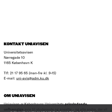
KONTAKT UNIAVISEN
Universitetsavisen
Nørregade 10
1165 København K
Tlf: 21 17 95 65
(man-fre kl. 9-15)
E-mail:
uni-avis@adm.ku.dk
OM UNIAVISEN
Uniavisen er Københavns Universitets
prisvindende
,
uafhængige
avis til studerende og ansatte – og alle andre, der vil